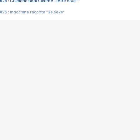
#26 : Chimène Badi raconte "Entre nous"
#25 : Indochine raconte "3e sexe"
#24 : Zaho raconte "C'est chelou"
#23 : Patrick Bruel raconte "Au café des délices"
#22 : Kyo raconte "Le chemin"
#21 : Nolwenn Leroy raconte "Cassé"
#20 : Patrick Hernandez raconte "Born to be alive"
#19 : Lorie raconte "Près de moi"
#18 : Michael Jones raconte "A nos actes manqués" (avec Jean-Jacque
#17 : Khaled raconte "Aïcha"
#16 : Corneille raconte "Parce qu'on vient de loin"
#15 : Indochine raconte "L'aventurier"
14 : Lorie raconte "Sur un air latino"