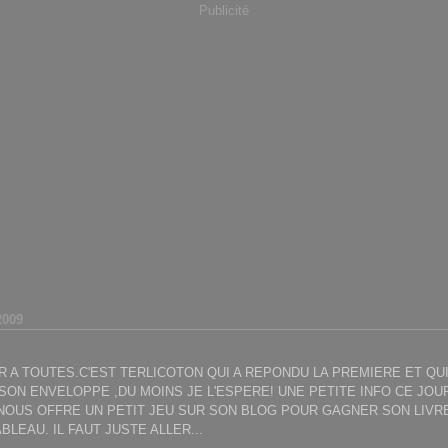
Publicité
2009
 A TOUTES.C'EST TERLICOTON QUI A REPONDU LA PREMIERE ET QUI
SON ENVELOPPE ,DU MOINS JE L'ESPERE! UNE PETITE INFO CE JOU
NOUS OFFRE UN PETIT JEU SUR SON BLOG POUR GAGNER SON LIVR
BLEAU. IL FAUT JUSTE ALLER...