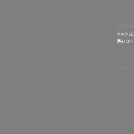
Posté par b
Vous aimez
8 JUIN 2
MARYLÈ
Posté par b
Vous aimez