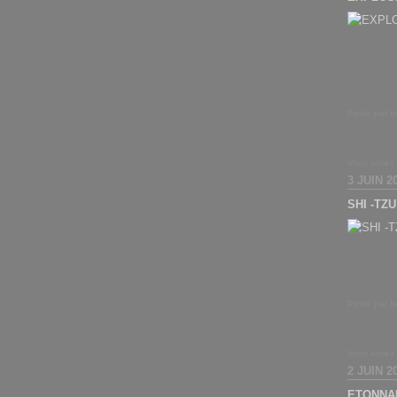
Posté par b
Vous aimez
3 JUIN 2
SHI -TZU
Posté par b
Vous aimez
2 JUIN 2
ETONNA