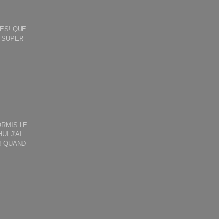
ES! QUE
E SUPER
HORMIS LE
I J'AI
E! QUAND