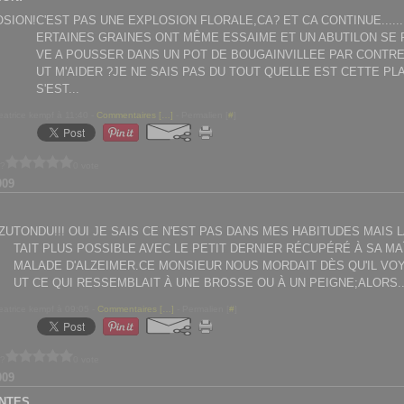
C'EST PAS UNE EXPLOSION FLORALE,CA? ET CA CONTINUE..........
ERTAINES GRAINES ONT MÊME ESSAIME ET UN ABUTILON SE
VE A POUSSER DANS UN POT DE BOUGAINVILLEE PAR CONTRE
UT M'AIDER ?JE NE SAIS PAS DU TOUT QUELLE EST CETTE PL
S'EST...
eatrice kempf à 11:40 -
Commentaires [
…
]
- Permalien [
#
]
 ?
0 vote
009
TONDU!!! OUI JE SAIS CE N'EST PAS DANS MES HABITUDES MAIS L
TAIT PLUS POSSIBLE AVEC LE PETIT DERNIER RÉCUPÉRÉ À SA M
MALADE D'ALZEIMER.CE MONSIEUR NOUS MORDAIT DÈS QU'IL VOY
UT CE QUI RESSEMBLAIT À UNE BROSSE OU À UN PEIGNE;ALORS..
eatrice kempf à 09:05 -
Commentaires [
…
]
- Permalien [
#
]
 ?
0 vote
009
NTES