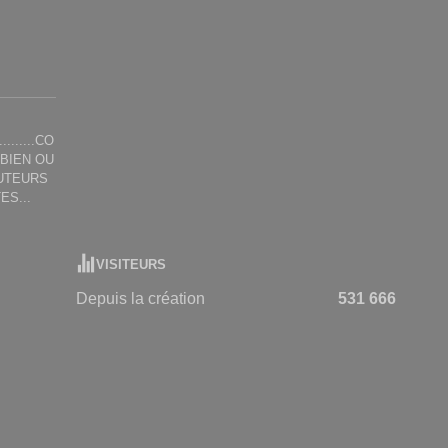
.......CO
 BIEN OU
TUTEURS
ES...
VISITEURS
Depuis la création
531 666