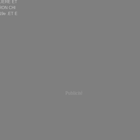
LIERE ET
RON CHI
9e .ET E
Publicité