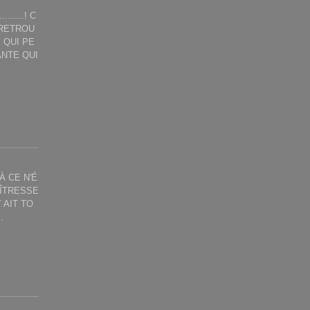
.....! C
 RETROU
 QUI PE
ANTE QUI
À CE N'É
AÎTRESSE
 AIT TO
.