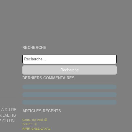
RECHERCHE
DERNIERS COMMENTAIRES
 A DU RE
ARTICLES RÉCENTS
R:LAETIB
Canal, me voilà 🤗
E OU UN
SOLEIL 🌞
RIFIFI CHEZ CANAL