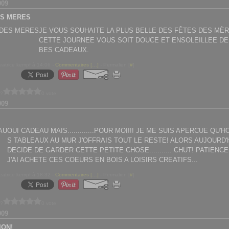
009
ES MERES
JE VOUS SOUHAITE LA PLUS BELLE DES FÊTES DES MÈR
CETTE JOURNEE VOUS SOIT DOUCE ET ENSOLEILLEE D
BES CADEAUX.
eatrice kempf à 14:06 -
Commentaires [
…
]
- Permalien [
#
]
 ?
0 vote
009
OUI CADEAU MAIS.............POUR MOI!!! JE ME SUIS APERCUE QU'
S TABLEAUX AU MUR J'OFFRAIS TOUT LE RESTE! ALORS AUJOURD'HU
DECIDE DE GARDER CETTE PETITE CHOSE........... CHUT! PATIENC
J'AI ACHETE CES COEURS EN BOIS A LOISIRS CREATIFS...
eatrice kempf à 18:32 -
Commentaires [
…
]
- Permalien [
#
]
 ?
0 vote
009
ION!