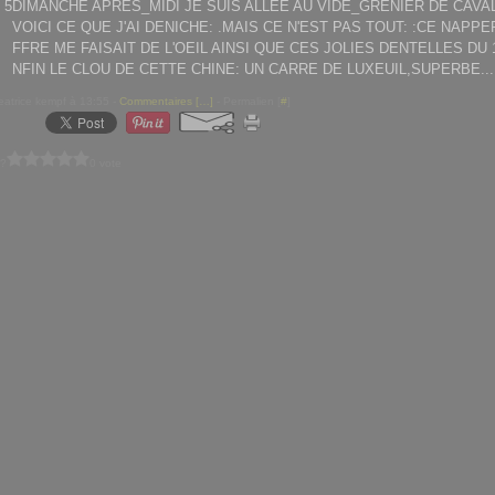
DIMANCHE APRES_MIDI JE SUIS ALLEE AU VIDE_GRENIER DE CAVA
VOICI CE QUE J'AI DENICHE: .MAIS CE N'EST PAS TOUT: :CE NAPPE
FFRE ME FAISAIT DE L'OEIL AINSI QUE CES JOLIES DENTELLES DU 1
NFIN LE CLOU DE CETTE CHINE: UN CARRE DE LUXEUIL,SUPERBE...
eatrice kempf à 13:55 -
Commentaires [
…
]
- Permalien [
#
]
 ?
0 vote