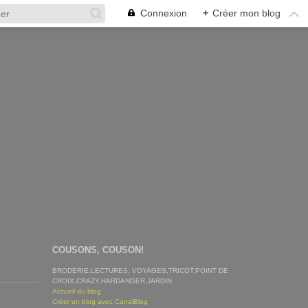
Connexion
+
Créer mon blog
COUSONS, COUSON!
BRODERIE,LECTURES, VOYAGES,TRICOT,POINT DE
CROIX,CRAZY,HARDANGER,JARDIN
Accueil du blog
Créer un blog avec CanalBlog