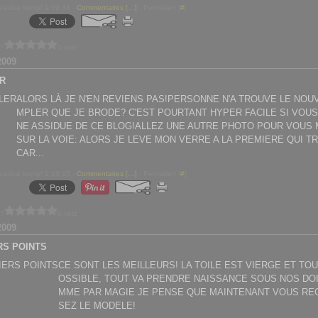
eatrice kempf à 09:34 -
Commentaires [
…
]
- Permalien [
#
]
 ?
0 vote
2009
R
ALORS LÀ JE N'EN REVIENS PAS!PERSONNE N'A TROUVE LE NOU
MPLER QUE JE BRODE? C'EST POURTANT HYPER FACILE SI VOUS
NE ASSIDUE DE CE BLOG!ALLEZ UNE AUTRE PHOTO POUR VOUS
SUR LA VOIE: ALORS JE LEVE MON VERRE A LA PREMIERE QUI 
CAR...
eatrice kempf à 19:15 -
Commentaires [
…
]
- Permalien [
#
]
 ?
0 vote
2009
RS POINTS
CE SONT LES MEILLEURS! LA TOILE EST VIERGE ET TOU
OSSIBLE, TOUT VA PRENDRE NAISSANCE SOUS NOS DO
MME PAR MAGIE JE PENSE QUE MAINTENANT VOUS RE
SEZ LE MODELE!