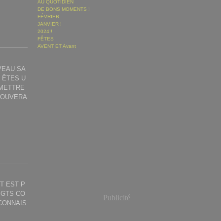
AU QUOTIDIEN
DE BONS MOMENTS !
FÉVRIER
JANVIER !
2024!!
FÊTES
AVENT ET Avant
VEAU SA
 ÊTES U
 METTRE
TROUVERA
T EST P
IGTS CO
Publicité
CONNAIS