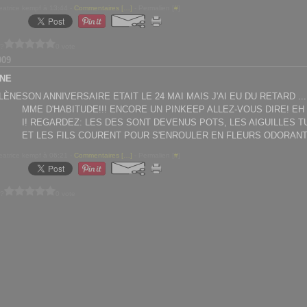
eatrice kempf à 13:44 -
Commentaires [
…
]
- Permalien [
#
]
 ?
0 vote
009
NE
SON ANNIVERSAIRE ETAIT LE 24 MAI MAIS J'AI EU DU RETARD .....
MME D'HABITUDE!!! ENCORE UN PINKEEP ALLEZ-VOUS DIRE! EH
I! REGARDEZ: LES DES SONT DEVENUS POTS, LES AIGUILLES 
ET LES FILS COURENT POUR S'ENROULER EN FLEURS ODORANT
eatrice kempf à 06:21 -
Commentaires [
…
]
- Permalien [
#
]
 ?
0 vote