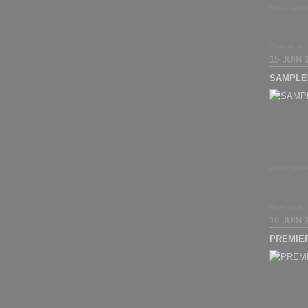
Posté par b
Vous aimez
15 JUIN 
SAMPLE
Posté par b
Vous aimez
10 JUIN 
PREMIE