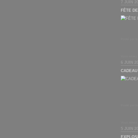
7 JUIN 2
FÊTE D
Posté par b
Vous aimez
6 JUIN 2
CADEAU
Posté par b
Vous aimez
5 JUIN 2
EXPLOS