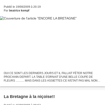
Publié le 19/08/2009 à 20:19
Par
beatrice kempf
OUI CE SONT LES DERNIERS JOURS ET IL FALLAIT FËTER NOTRE
PROCHAIN DEPART. LA TABLE S'ORNAIT D'UNE BELLE COUPE DE
FLEURS ............ MAIS DANS LES ASSIETTES CE N'ETAIT PAS MAL NON
PLUS !! VOUS AVEZ DIT HOMARD ? OUIIIIIIIIII!! et LA SUITE? DE LA
MËME...
La Bretagne à la niçoise!!