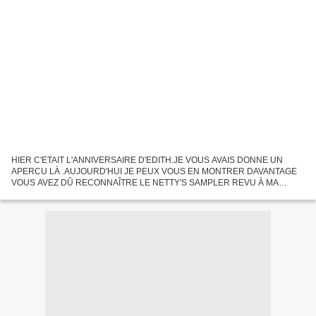
HIER C'ETAIT L'ANNIVERSAIRE D'EDITH.JE VOUS AVAIS DONNE UN
APERCU LÀ .AUJOURD'HUI JE PEUX VOUS EN MONTRER DAVANTAGE
VOUS AVEZ DÛ RECONNAÎTRE LE NETTY'S SAMPLER REVU À MA
FAçON VOICI LA TROUSSE OUVERTE:DES ANNEAUX CARRES POUR
CONTINUER DANS LE STYLE PRIMITIF,...