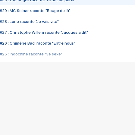
#29 : MC Solaar raconte "Bouge de là"
28 : Lorie raconte "Je vais vite"
#27 : Christophe Willem raconte "Jacques a dit"
#26 : Chimène Badi raconte "Entre nous"
#25 : Indochine raconte "3e sexe"
#24 : Zaho raconte "C'est chelou"
#23 : Patrick Bruel raconte "Au café des délices"
#22 : Kyo raconte "Le chemin"
#21 : Nolwenn Leroy raconte "Cassé"
#20 : Patrick Hernandez raconte "Born to be alive"
#19 : Lorie raconte "Près de moi"
#18 : Michael Jones raconte "A nos actes manqués" (avec Jean-Jacque