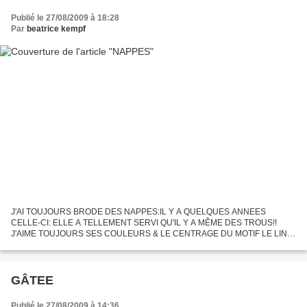
Publié le 27/08/2009 à 18:28
Par
beatrice kempf
J'AI TOUJOURS BRODE DES NAPPES:IL Y A QUELQUES ANNEES
CELLE-CI: ELLE A TELLEMENT SERVI QU'IL Y A MÊME DES TROUS!!
J'AIME TOUJOURS SES COULEURS & LE CENTRAGE DU MOTIF LE LIN
LUI PAR CONTRE N'A PAS TRES BIEN RESISTE AUX MULTIPLES
LAVAGES. BEAUX FRUITS EXOTIQUES....
GÂTEE
Publié le 27/08/2009 à 14:36