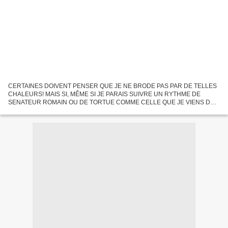
CERTAINES DOIVENT PENSER QUE JE NE BRODE PAS PAR DE TELLES
CHALEURS! MAIS SI, MÊME SI JE PARAIS SUIVRE UN RYTHME DE
SENATEUR ROMAIN OU DE TORTUE COMME CELLE QUE JE VIENS DE
BRODER.JE DIS BIEN PARAIS PUISQUE ,AU DESESPOIR DE MON
HOMME ,JE DEFAIS PRESQUE...