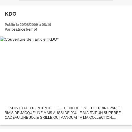
KDO
Publié le 20/08/2009 à 08:19
Par
beatrice kempf
JE SUIS HYPER CONTENTE ET .......HONOREE. NEEDLEPRINT PAR LE
BIAIS DE JACQUELINE MAIS AUSSI DE PAULE M'A FAIT UN SUPERBE
CADEAU:UNE JOLIE GRILLE QUI MANQUAIT A MA COLLECTION:
DELICATE ATTENTION QUI ME TOUCHE ENORMEMENT JE SAIS
QU'ARZON Y FUT POUR BEAUCOUP(...