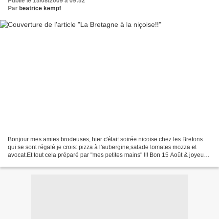
Publié le 15/08/2009 à 09:52
Par
beatrice kempf
Bonjour mes amies brodeuses, hier c'était soirée nicoise chez les Bretons
qui se sont régalé je crois: pizza à l'aubergine,salade tomates mozza et
avocat.Et tout cela préparé par "mes petites mains" !!! Bon 15 Août & joyeuse
fête à toutes les Marie sans...