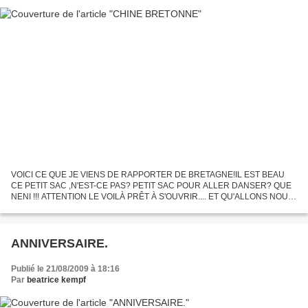
VOICI CE QUE JE VIENS DE RAPPORTER DE BRETAGNE!IL EST BEAU
CE PETIT SAC ,N'EST-CE PAS? PETIT SAC POUR ALLER DANSER? QUE
NENI !!! ATTENTION LE VOILÀ PRÊT À S'OUVRIR.... ET QU'ALLONS NOUS
TROUVER À L'INTERIEUR? EH OUI UN NECESSAIRE DE BRODEUSE!
MAIS CE...
ANNIVERSAIRE.
Publié le 21/08/2009 à 18:16
Par
beatrice kempf