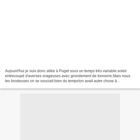
Aujourd'hui je suis donc allée à Puget sous un temps très variable:soleil
entrecoupé d'averses orageuses avec grondement de tonnerre.Mais nous
les brodeuses on se souciait bien du temps!on avait autre chose à
faire:Entrons Dès l'entée de la belle ouvrage...