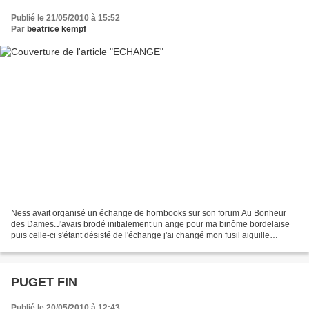
Publié le 21/05/2010 à 15:52
Par
beatrice kempf
Ness avait organisé un échange de hornbooks sur son forum Au Bonheur
des Dames.J'avais brodé initialement un ange pour ma binôme bordelaise
puis celle-ci s'étant désisté de l'échange j'ai changé mon fusil aiguille
d'épaule !!(de main,devrais-je dire!!).J'ai...
PUGET FIN
Publié le 20/05/2010 à 12:43