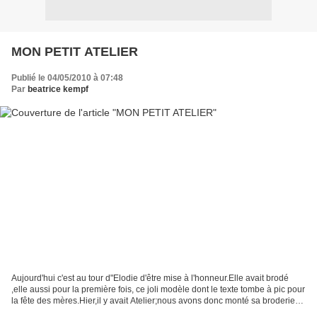
MON PETIT ATELIER
Publié le 04/05/2010 à 07:48
Par
beatrice kempf
Aujourd'hui c'est au tour d"Elodie d'être mise à l'honneur.Elle avait brodé
,elle aussi pour la première fois, ce joli modèle dont le texte tombe à pic pour
la fête des mères.Hier,il y avait Atelier;nous avons donc monté sa broderie
sur un chassis & voici...