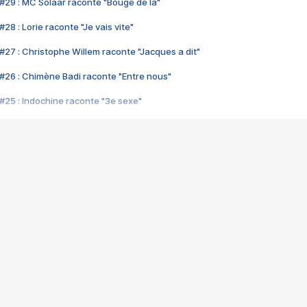
#29 : MC Solaar raconte "Bouge de là"
28 : Lorie raconte "Je vais vite"
#27 : Christophe Willem raconte "Jacques a dit"
#26 : Chimène Badi raconte "Entre nous"
#25 : Indochine raconte "3e sexe"
#24 : Zaho raconte "C'est chelou"
#23 : Patrick Bruel raconte "Au café des délices"
#22 : Kyo raconte "Le chemin"
#21 : Nolwenn Leroy raconte "Cassé"
#20 : Patrick Hernandez raconte "Born to be alive"
#19 : Lorie raconte "Près de moi"
#18 : Michael Jones raconte "A nos actes manqués" (avec Jean-Jacque
#17 : Khaled raconte "Aïcha"