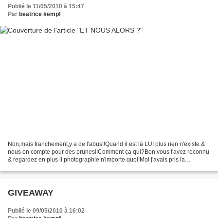
Publié le 11/05/2010 à 15:47
Par
beatrice kempf
Non,mais franchement,y a de l'abus!!Quand il est là LUI plus rien n'existe &
nous on compte pour des prunes!!Comment ça qui?Bon,vous l'avez reconnu
& regardez en plus il photographie n'importe quoi!Moi j'avais pris la
pose,queue en panache,tout et tout..............et...
GIVEAWAY
Publié le 09/05/2010 à 16:02