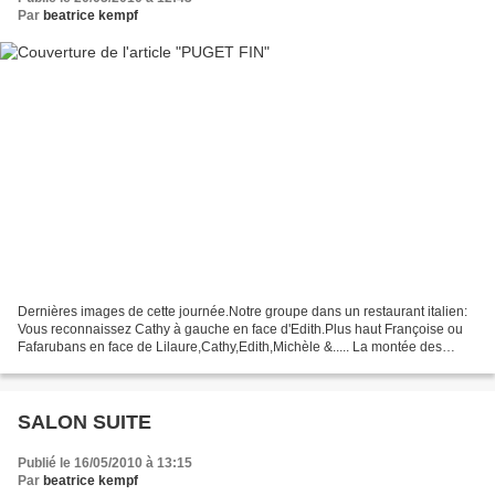
Par
beatrice kempf
Dernières images de cette journée.Notre groupe dans un restaurant italien:
Vous reconnaissez Cathy à gauche en face d'Edith.Plus haut Françoise ou
Fafarubans en face de Lilaure,Cathy,Edith,Michèle &..... La montée des
marches comme à Cannes!!!!Vous m'avez...
SALON SUITE
Publié le 16/05/2010 à 13:15
Par
beatrice kempf