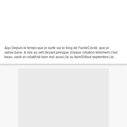
&qu Depuis le temps que je surfe sur le blog de FacileCécile ,que je
salive,bave, & vire au vert devant presque chaque création tellement c'est
beau ,varié et créatif,hé bien moi aussi j'ai su faire!Début septembre j'ai
trouvé un article proposant un...