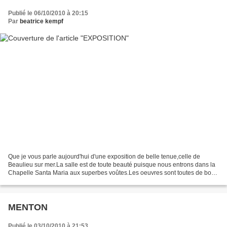
Publié le 06/10/2010 à 20:15
Par
beatrice kempf
Que je vous parle aujourd'hui d'une exposition de belle tenue,celle de
Beaulieu sur mer.La salle est de toute beauté puisque nous entrons dans la
Chapelle Santa Maria aux superbes voûtes.Les oeuvres sont toutes de bon
goût & très variées.Des tabliers,des...
MENTON
Publié le 03/10/2010 à 21:53