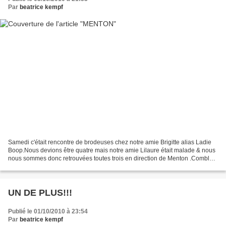
Par
beatrice kempf
Samedi c'était rencontre de brodeuses chez notre amie Brigitte alias Ladie
Boop.Nous devions être quatre mais notre amie Lilaure était malade & nous
nous sommes donc retrouvées toutes trois en direction de Menton .Comble
du luxe nous avions notre chauffeur!Si...
UN DE PLUS!!!
Publié le 01/10/2010 à 23:54
Par
beatrice kempf