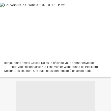
Bonjour mes amies.Ce soir j'ai eu le désir de vous donner envie de
.........ceci: Vous reconnaissez la fiche Winter Wonderland de Blackbird
Designs;les couleurs & le sujet nous donnent déjà un avant-goût
de.......Noël!! Alors je n'ai pas résisté & j'ai...