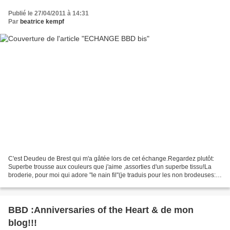
Publié le 27/04/2011 à 14:31
Par
beatrice kempf
C'est Deudeu de Brest qui m'a gâtée lors de cet échange.Regardez plutôt:
Superbe trousse aux couleurs que j'aime ,assorties d'un superbe tissu!La
broderie, pour moi qui adore "le nain fil"(je traduis pour les non brodeuses:1
fil de toile brodé avec un...
BBD :Anniversaries of the Heart & de mon
blog!!!