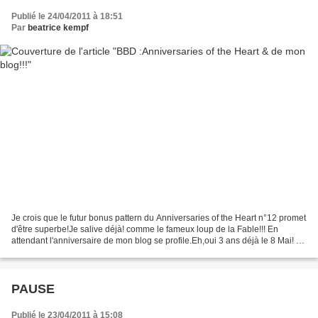
Publié le 24/04/2011 à 18:51
Par
beatrice kempf
Je crois que le futur bonus pattern du Anniversaries of the Heart n°12 promet
d'être superbe!Je salive déjà! comme le fameux loup de la Fable!!! En
attendant l'anniversaire de mon blog se profile.Eh,oui 3 ans déjà le 8 Mai! A
cette occasion je vous propose...
PAUSE
Publié le 23/04/2011 à 15:08