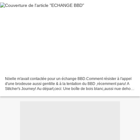
Nöelle m'avait contactée pour un échange BBD.Comment résister à l'appel
d'une brodeuse aussi gentille & à la tentation du BBD ,récemment paru! A
Stitcher's Journey! Au départ,ceci: Une boîte de bois blanc,aussi nue dehors
que dedans: Alors il a fallu...