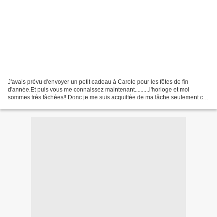
J'avais prévu d'envoyer un petit cadeau à Carole pour les fêtes de fin
d'année.Et puis vous me connaissez maintenant..........l'horloge et moi
sommes très fâchées!! Donc je me suis acquittée de ma tâche seulement ces
derniers jours!!!Oui,vous avez le...