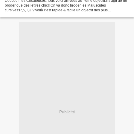
Coucou mes Cosaleuses,nous voici arrivées au 7ème objectif.Il s'agit de ne
broder que des lettres!chic!! On va donc broder les Majuscules
cursives:R,S,T,U,V.voilà c'est rapide & facile:un objectif des plus
légers!!Bisous à toutes,bonne semaine & dans...
Publicité