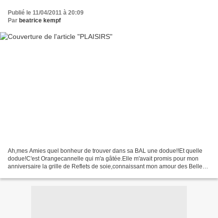
Publié le 11/04/2011 à 20:09
Par
beatrice kempf
Ah,mes Amies quel bonheur de trouver dans sa BAL une dodue!!Et quelle
dodue!C'est Orangecannelle qui m'a gâtée.Elle m'avait promis pour mon
anniversaire la grille de Reflets de soie,connaissant mon amour des Belles
Lettres.Eh ,bien la voici: mais ce n'était...