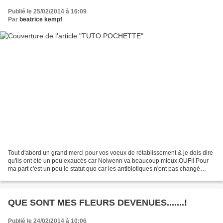
Publié le 25/02/2014 à 16:09
Par
beatrice kempf
Tout d'abord un grand merci pour vos voeux de rétablissement & je dois dire
qu'ils ont été un peu exaucés car Nolwenn va beaucoup mieux.OUF!! Pour
ma part c'est un peu le statut quo car les antibiotiques n'ont pas changé
grand chose à l'affaire! Mais...
QUE SONT MES FLEURS DEVENUES.......!
Publié le 24/02/2014 à 10:06