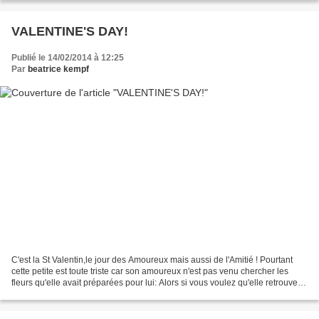
VALENTINE'S DAY!
Publié le 14/02/2014 à 12:25
Par
beatrice kempf
C'est la St Valentin,le jour des Amoureux mais aussi de l'Amitié ! Pourtant
cette petite est toute triste car son amoureux n'est pas venu chercher les
fleurs qu'elle avait préparées pour lui: Alors si vous voulez qu'elle retrouve
un Valentin, il vous...