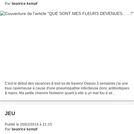
Par
beatrice kempf
C'est le début des vacances & tout va de travers! Depuis 3 semaines j'ai une
toux caverneuse à cause d'une pneumopathie infectieuse donc antibiotiques
& repos. Ma petite chienne Nolwenn quant à elle a un mal fou à se
déplacer,je croyais à une crise d'arthrose,mais...
JEU
Publié le 20/02/2014 à 21:15
Par
beatrice kempf