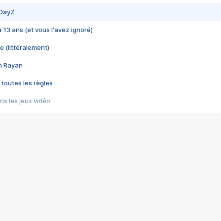
 DayZ
 a 13 ans (et vous l'avez ignoré)
e (littéralement)
im Rayan
 toutes les règles
s les jeux vidéo
us choquant de Rockstar ? - Le scandale BULLY
e plus moche de Steam
du RÊVE tourne au CAUCHEMAR
pendant 8 heures
it… à tort
umiliés par un jeu vidéo