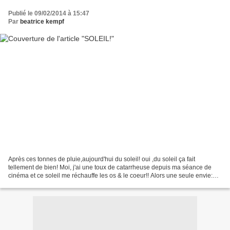
Publié le 09/02/2014 à 15:47
Par
beatrice kempf
Après ces tonnes de pluie,aujourd'hui du soleil! oui ,du soleil ça fait
tellement de bien! Moi, j'ai une toux de catarrheuse depuis ma séance de
cinéma et ce soleil me réchauffe les os & le coeur!! Alors une seule envie:
vous en faire profiter vous aussi...