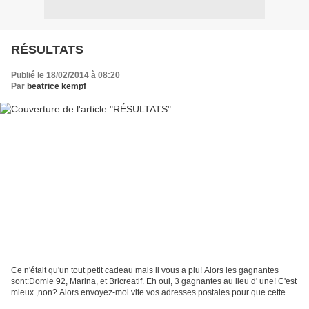
RÉSULTATS
Publié le 18/02/2014 à 08:20
Par
beatrice kempf
Ce n'était qu'un tout petit cadeau mais il vous a plu! Alors les gagnantes
sont:Domie 92, Marina, et Bricreatif. Eh oui, 3 gagnantes au lieu d' une! C'est
mieux ,non? Alors envoyez-moi vite vos adresses postales pour que cette
petite soit vite consolée!!...