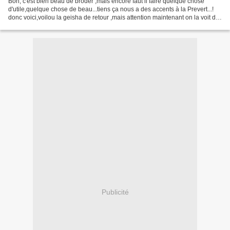
Bon, c'est bien beau de broder ,mais encore faut il faire quelque chose
d'utile,quelque chose de beau...tiens ça nous a des accents à la Prevert...!
donc voici,voilou la geisha de retour ,mais attention maintenant on la voit de
face mais aussi de dos!!...
Publicité