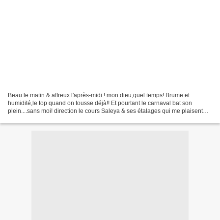
Beau le matin & affreux l'après-midi ! mon dieu,quel temps! Brume et
humidité,le top quand on tousse déjà!! Et pourtant le carnaval bat son
plein....sans moi! direction le cours Saleya & ses étalages qui me plaisent
toujours par leur diversité: J'y ai...