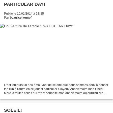
PARTICULAR DAY!
Publié le 10/02/2014 à 23:35
Par
beatrice kempf
C'est toujours un peu émouvant de se dire que nous sommes deux à penser
fort l'un à l'autre en ce jour si particulier ! Joyeux Anniversaire,mon Chéri!!
Merci à toutes celles qui m'ont souhaité mon anniversaire aujourd'hui via
facebook ou par mail! Merci...
SOLEIL!