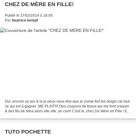
CHEZ DE MÈRE EN FILLE!
Publié le 27/02/2014 à 18:05
Par
beatrice kempf
Oui ,encore un jeu & là je peux vous dire que je croise fort les doigts car tout
ce qui est à gagner ,ME PLAIT!!!! Des coupons de tissus qui me font craquer
& des fils de Nina alors vite vite ,un com! C'est là ,chez De Mère en Fille ! Et
c'est trop beau...
TUTO POCHETTE