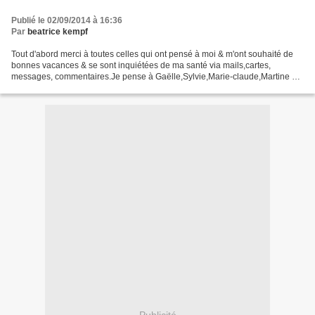
Publié le 02/09/2014 à 16:36
Par
beatrice kempf
Tout d'abord merci à toutes celles qui ont pensé à moi & m'ont souhaité de
bonnes vacances & se sont inquiétées de ma santé via mails,cartes,
messages, commentaires.Je pense à Gaëlle,Sylvie,Marie-claude,Martine &
toutes les autres qui se reconnaitront.Un...