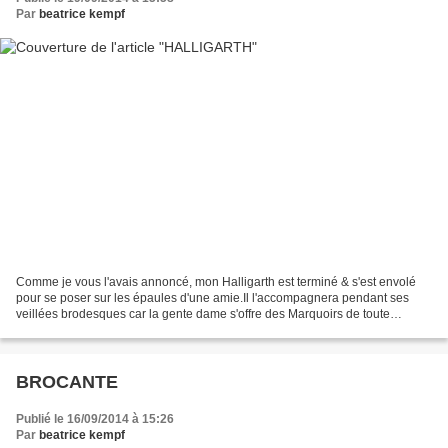
Par
beatrice kempf
Comme je vous l'avais annoncé, mon Halligarth est terminé & s'est envolé
pour se poser sur les épaules d'une amie.Il l'accompagnera pendant ses
veillées brodesques car la gente dame s'offre des Marquoirs de toute
beauté, des monuments de longue haleine...
BROCANTE
Publié le 16/09/2014 à 15:26
Par
beatrice kempf