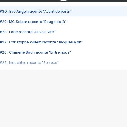
#30 : Eve Angeli raconte "Avant de partir"
#29 : MC Solaar raconte "Bouge de là"
28 : Lorie raconte "Je vais vite"
#27 : Christophe Willem raconte "Jacques a dit"
#26 : Chimène Badi raconte "Entre nous"
#25 : Indochine raconte "3e sexe"
#24 : Zaho raconte "C'est chelou"
#23 : Patrick Bruel raconte "Au café des délices"
#22 : Kyo raconte "Le chemin"
#21 : Nolwenn Leroy raconte "Cassé"
#20 : Patrick Hernandez raconte "Born to be alive"
#19 : Lorie raconte "Près de moi"