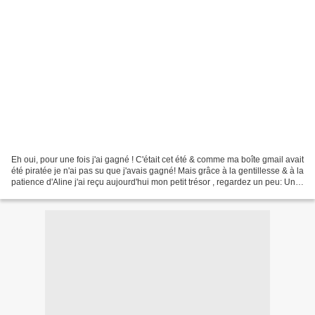
Eh oui, pour une fois j'ai gagné ! C'était cet été & comme ma boîte gmail avait
été piratée je n'ai pas su que j'avais gagné! Mais grâce à la gentillesse & à la
patience d'Aline j'ai reçu aujourd'hui mon petit trésor , regardez un peu: Un
joli lin marbré,...