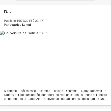
D...
Publié le 10/09/2014 à 21:47
Par
beatrice kempf
D.comme.... délicatesse, D comme ... design, D comme ....Dany! Recevoir un
cadeau est toujours un réel bonheur.Recevoir un cadeau surprise est encore
un bonheur plus grand. Alors recevoir un cadeau surprise de la part de Dany
est un moment de joie très...