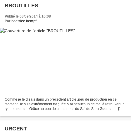
BROUTILLES
Publié le 03/09/2014 à 16:08
Par
beatrice kempf
Comme je le disais dans un précédent article ,peu de production en ce
moment. Je suis extrêmement fatiguée & ai beaucoup de mal à retrouver un
rythme normal. Grâce au peu de contraintes du Sal de Sara Guermani , j'ai
réussi à être dans les temps.Sa grille...
URGENT