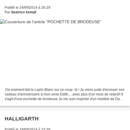
Publié le 24/09/2014 à 20:29
Par
beatrice kempf
J'ai vraiment fait le Lapin Blanc sur ce coup- là ! Je viens juste d'envoyer son
cadeau d'anniversaire à mon amie Edith,....avec plus d'un mois de retard!! Il
s'agit d'une pochette de brodeuse.Je me suis inspirée d'un modèle de Dame
of the Needles mais...
HALLIGARTH
Publié le 19/09/2014 à 15:58