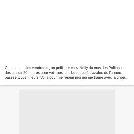
Comme tous les vendredis , un petit tour chez Nelly du mas des Paillasses
dès ce soir 20 heures pour voi r nos jolis bouquets? L'azalée de l'année
passée tout en fleurs! Voilà pour me réjouir moi qui me traîne avec la grippe!
a tout bientôt pour de nouvelles...