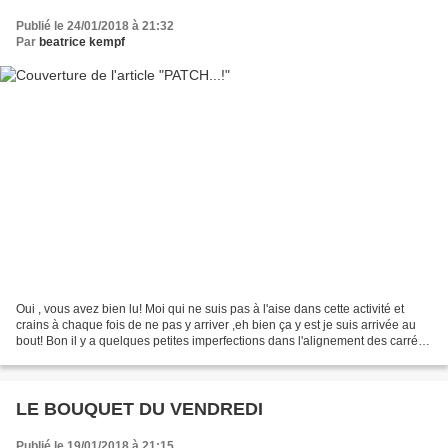
Publié le 24/01/2018 à 21:32
Par
beatrice kempf
Oui , vous avez bien lu! Moi qui ne suis pas à l'aise dans cette activité et
crains à chaque fois de ne pas y arriver ,eh bien ça y est je suis arrivée au
bout! Bon il y a quelques petites imperfections dans l'alignement des carrés
mais globalement je...
LE BOUQUET DU VENDREDI
Publié le 19/01/2018 à 21:15