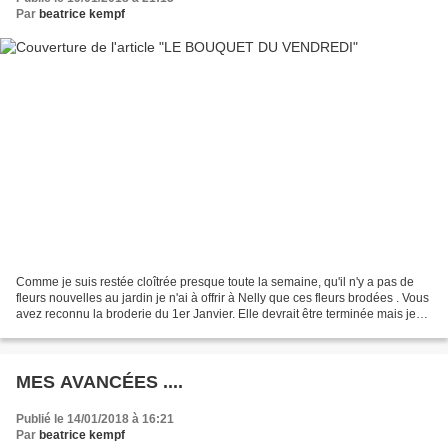
Par
beatrice kempf
Comme je suis restée cloîtrée presque toute la semaine, qu'il n'y a pas de
fleurs nouvelles au jardin je n'ai à offrir à Nelly que ces fleurs brodées . Vous
avez reconnu la broderie du 1er Janvier. Elle devrait être terminée mais je
n'ai pas reçu mes...
MES AVANCÉES ....
Publié le 14/01/2018 à 16:21
Par
beatrice kempf