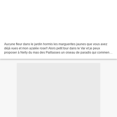
Aucune fleur dans le jardin hormis les marguerites jaunes que vous avez
déjà vues et mon azalée rose!! Alors petit tour dans le Var et je peux
proposer à Nelly du mas des Paillasses un oiseau de paradis qui commence
à fleurir: Quand je regarde cette fleur...