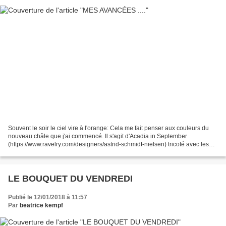
Souvent le soir le ciel vire à l'orange: Cela me fait penser aux couleurs du
nouveau châle que j'ai commencé. Il s'agit d'Acadia in September
(https://www.ravelry.com/designers/astrid-schmidt-nielsen) tricoté avec les
laines Dragonfly Fibers : J'ai opté...
LE BOUQUET DU VENDREDI
Publié le 12/01/2018 à 11:57
Par
beatrice kempf