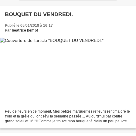
BOUQUET DU VENDREDI.
Publié le 05/01/2018 à 16:17
Par
beatrice kempf
Peu de fleurs en ce moment. Mes petites marguerites refleurissent malgré le
froid et la grêle qui ont sévi la semaine passée ... Aujourd'hui par contre
grand soleil et 16 °!! Comme je trouve mon bouquet à Nelly un peu pauvret
je rajoute le bouquet de...