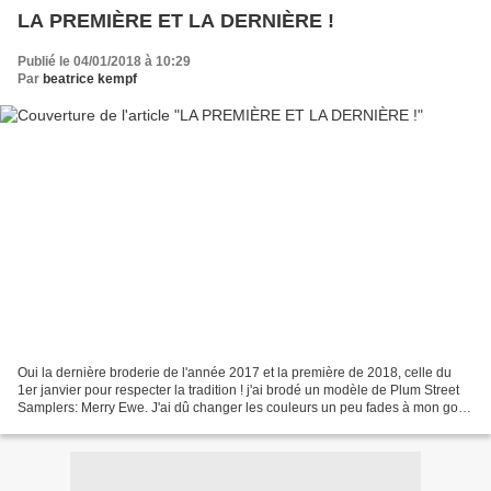
LA PREMIÈRE ET LA DERNIÈRE !
Publié le 04/01/2018 à 10:29
Par
beatrice kempf
Oui la dernière broderie de l'année 2017 et la première de 2018, celle du
1er janvier pour respecter la tradition ! j'ai brodé un modèle de Plum Street
Samplers: Merry Ewe. J'ai dû changer les couleurs un peu fades à mon goût
et surtout les dimensions...