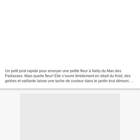
Un petit post rapide pour envoyer une petite fleur à Nelly du Mas des
Paillasses. Mais quelle fleur! Elle s’ouvre timidement en dépit du froid, des
gelées et vaillante laisse une tache de couleur dans le jardin tout démuni...
D’ailleurs un autre bouton...