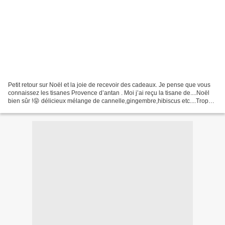
Petit retour sur Noël et la joie de recevoir des cadeaux. Je pense que vous
connaissez les tisanes Provence d’antan . Moi j’ai reçu la tisane de....Noël
bien sûr !😝 délicieux mélange de cannelle,gingembre,hibiscus etc....Trop
bien! Ensuite bien sûr les...