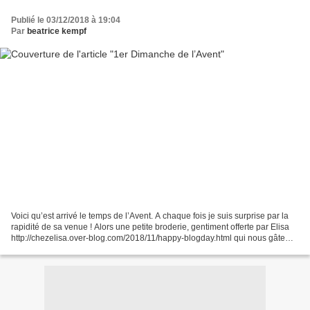
Publié le 03/12/2018 à 19:04
Par
beatrice kempf
Voici qu’est arrivé le temps de l’Avent. A chaque fois je suis surprise par la
rapidité de sa venue ! Alors une petite broderie, gentiment offerte par Elisa
http://chezelisa.over-blog.com/2018/11/happy-blogday.html qui nous gâte
chaque année avec ses...