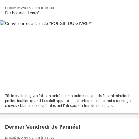
Publié le 29/12/2018 à 16:00
Par
beatrice kempf
Tôt le matin le givre fait son entrée sur la pointe des pieds faisant miroiter les
petites feuilles quand le soleil apparaît , les herbes ressemblent à de longs
cheveux blancs et des pétales ont l’air saupoudrés de sucre cristallin.
Impavide, la falaise...
Dernier Vendredi de l’année!
Publié le 27/12/2018 à 23:55