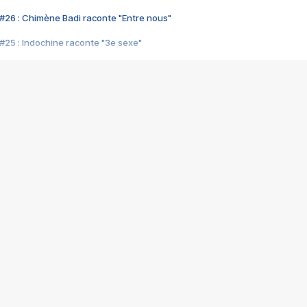
#26 : Chimène Badi raconte "Entre nous"
#25 : Indochine raconte "3e sexe"
#24 : Zaho raconte "C'est chelou"
#23 : Patrick Bruel raconte "Au café des délices"
#22 : Kyo raconte "Le chemin"
#21 : Nolwenn Leroy raconte "Cassé"
#20 : Patrick Hernandez raconte "Born to be alive"
#19 : Lorie raconte "Près de moi"
#18 : Michael Jones raconte "A nos actes manqués" (avec Jean-Jacque
#17 : Khaled raconte "Aïcha"
#16 : Corneille raconte "Parce qu'on vient de loin"
#15 : Indochine raconte "L'aventurier"