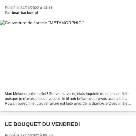
Publié le 24/04/2022 à 14:11
Par
beatrice kempf
Mon Metamorphic est fini ! Souvenez-vous j'étais inquiète de ne pas le finir
puisque je n'avais plus de voilette ,le fil noir brillant que j'avais associé à la
Rowan tweed fine. L'autre rayure est faite avec de la Spincycle Dyed in the
Wool couleur Robin's...
LE BOUQUET DU VENDREDI
Publié le 22/04/2022 à 09:35