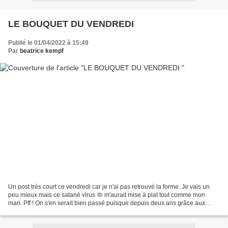
LE BOUQUET DU VENDREDI
Publié le 01/04/2022 à 15:49
Par
beatrice kempf
Un post très court ce vendredi car je n'ai pas retrouvé la forme. Je vais un
peu mieux mais ce satané virus 🦠 m'aurait mise à plat tout comme mon
mari. Pff ! On s'en serait bien passé puisque depuis deux ans grâce aux
gestes barrière on avait échappé...