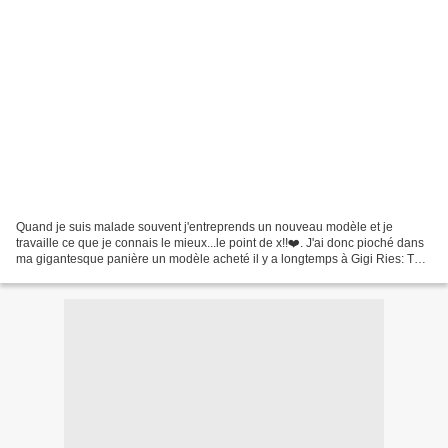
Quand je suis malade souvent j'entreprends un nouveau modèle et je
travaille ce que je connais le mieux...le point de x!!❤️. J'ai donc pioché dans
ma gigantesque panière un modèle acheté il y a longtemps à Gigi Ries: The
Morris Dancer. En regardant de...