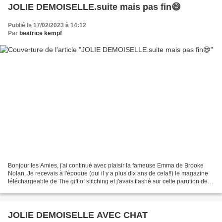
JOLIE DEMOISELLE.suite mais pas fin😄
Publié le 17/02/2023 à 14:12
Par
beatrice kempf
Bonjour les Amies, j'ai continué avec plaisir la fameuse Emma de Brooke
Nolan. Je recevais à l'époque (oui il y a plus dix ans de cela!!) le magazine
téléchargeable de The gift of stitching et j'avais flashé sur cette parution de
janvier 2010. Donc j'avais...
JOLIE DEMOISELLE AVEC CHAT