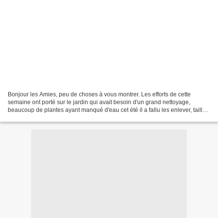
Bonjour les Amies, peu de choses à vous montrer. Les efforts de cette
semaine ont porté sur le jardin qui avait besoin d'un grand nettoyage,
beaucoup de plantes ayant manqué d'eau cet été il a fallu les enlever, tailler
les figuiers et bientôt ce sera...