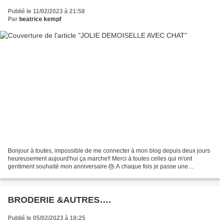
Publié le 11/02/2023 à 21:58
Par
beatrice kempf
Bonjour à toutes, impossible de me connecter à mon blog depuis deux jours
heureusement aujourd'hui ça marche!! Merci à toutes celles qui m'ont
gentiment souhaité mon anniversaire 🎂.A chaque fois je passe une
excellente journée,restaurant fleurs et cadeaux...
BRODERIE &AUTRES….
Publié le 05/02/2023 à 18:25