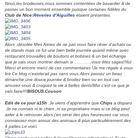
Nous,les brodeuses,nous sommes contentées de bavarder & de
passer un bon moment ensemble puisque certaines fidèles du
Club de Nice:
Rêveries d'Aiguilles
étaient présentes.
Alors ,désolée Mes Amies de ne pas vous faire rêver d'achats ou
de stands mais ce fut une bien belle journée quand même avec
restaurant,trouvailles de boutons et bobines & un bel échange
que je vais vous montrer demain si ..............vous êtes sages!!!lol
Merci et encore merci de ces commentaires !Je me régale à vous
lire.Ce blog n'existerait pas sans vous.Alors passez un beau
dimanche,une douce journée & brodez bien ou en tout cas
amusez-vous & croquez la vie à belles dents!Moi c'est ce que je
vais faire!!!!
BISOUS.Couson
Edit de ce jour à15h
:Je viens d'apprendre que
Chips
a disparu
.Je ne connais ni le chien ,ni sa propriétaire mais si ce blog peut
aider à le retrouver alors j'en serai des plus heureuses car vous
connaissez mon amour des animaux & plus particulièrement des
4 pattes.Le voici