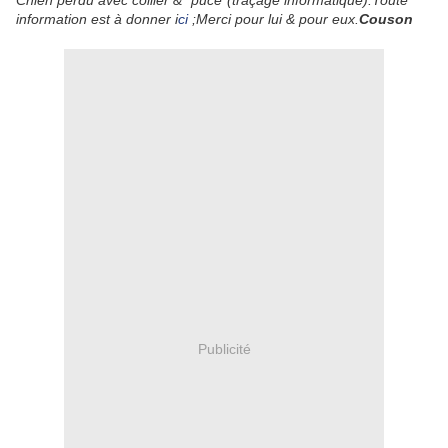
Chien perdu avec collier & "puce"(traçage informatique).Toute
information est à donner i
ci
;Merci pour lui & pour eux.
Couson
Publicité