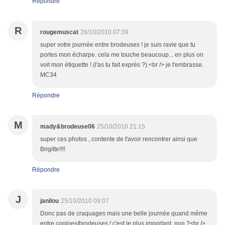
Répondre
R
rougemuscat
26/10/2010 07:39
super votre journée entre brodeuses ! je suis ravie que tu
portes mon écharpe. cela me touche beaucoup... en plus on
voit mon étiquette ! (l'as tu fait exprès ?).<br /> je t'embrasse.
MC34
Répondre
M
mady&brodeuse06
25/10/2010 21:15
super ces photos , contente de t'avoir rencontrer ainsi que
Brigitte!!!!
Répondre
J
janilou
25/10/2010 09:07
Donc pas de craquages mais une belle journée quand même
entre copines/brodeuses ! c'est le plus important, non ?<br />