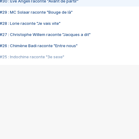
#30 : Eve Angeli raconte "Avant de partir"
#29 : MC Solaar raconte "Bouge de là"
28 : Lorie raconte "Je vais vite"
#27 : Christophe Willem raconte "Jacques a dit"
#26 : Chimène Badi raconte "Entre nous"
#25 : Indochine raconte "3e sexe"
#24 : Zaho raconte "C'est chelou"
#23 : Patrick Bruel raconte "Au café des délices"
#22 : Kyo raconte "Le chemin"
#21 : Nolwenn Leroy raconte "Cassé"
#20 : Patrick Hernandez raconte "Born to be alive"
#19 : Lorie raconte "Près de moi"
#18 : Michael Jones raconte "A nos actes manqués" (avec Jean-Jacque