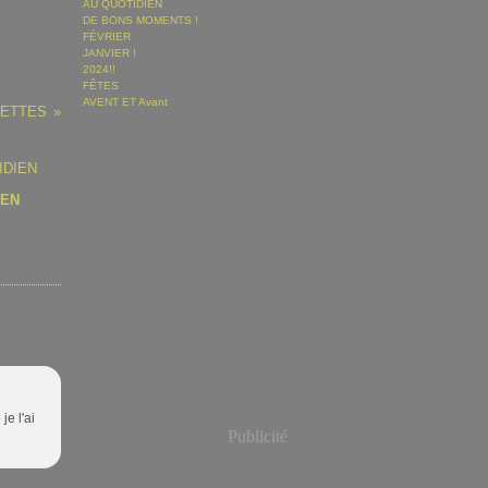
AU QUOTIDIEN
DE BONS MOMENTS !
FÉVRIER
JANVIER !
2024!!
FÊTES
AVENT ET Avant
UETTES
IEN
je l'ai
Publicité