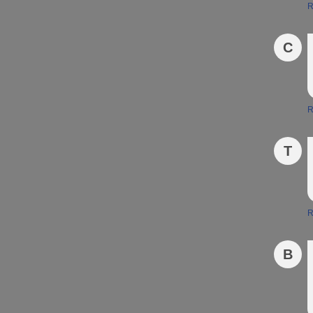
R
C
R
T
R
B