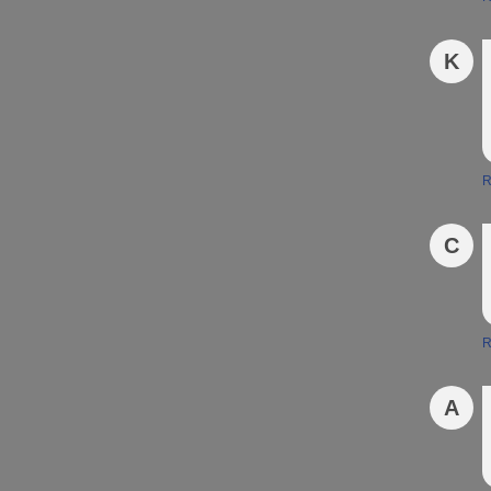
K
R
C
R
A