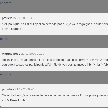
épondre
patricia
22/12/2010 04:15
bien pourquoi pas aller hop si ca dérange pas que je vous regoignes je suis part
bonne journée
épondre
Martine Rose
21/12/2010 22:08
Hélas, trop de retard dans mes projets, je ne pourrais pas suivre !<br /> <br /> Bo
courage à toutes les participantes, j'ai hâte de voir vos avancées !<br /> <br /> A b
épondre
piroshka
21/12/2010 20:35
Ca tombe bien ,j'avais envie de faire un ouvrage comme ça ! Donc je me joins à v
<br /> Bises Edith