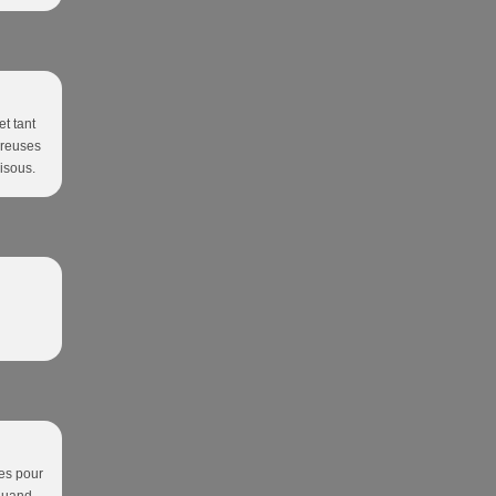
t tant
ureuses
Bisous.
es pour