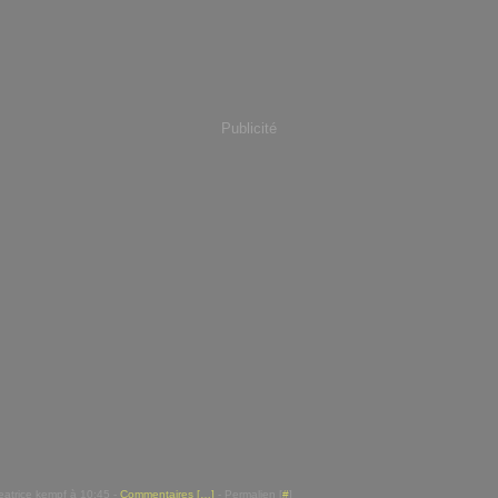
Publicité
eatrice kempf à 10:45 -
Commentaires [
…
]
- Permalien [
#
]