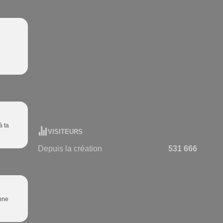
à ta
VISITEURS
Depuis la création
531 666
onne