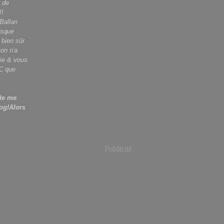
 de
!!
 Ballan
isque
bien sûr
 on n'a
vie & vous
C
que
 de me
log!Alors
Publicité