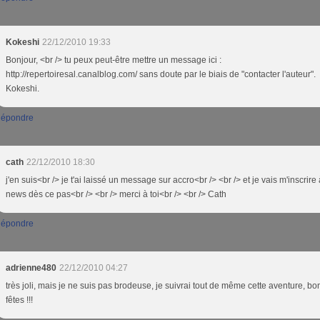
Kokeshi
22/12/2010 19:33
Bonjour, <br /> tu peux peut-être mettre un message ici :
http://repertoiresal.canalblog.com/ sans doute par le biais de "contacter l'auteur".
Kokeshi.
épondre
cath
22/12/2010 18:30
j'en suis<br /> je t'ai laissé un message sur accro<br /> <br /> et je vais m'inscrire 
news dès ce pas<br /> <br /> merci à toi<br /> <br /> Cath
épondre
adrienne480
22/12/2010 04:27
très joli, mais je ne suis pas brodeuse, je suivrai tout de même cette aventure, b
fêtes !!!