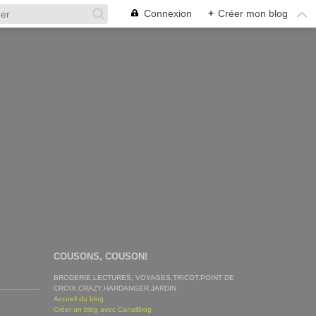
Connexion
+
Créer mon blog
COUSONS, COUSON!
BRODERIE,LECTURES, VOYAGES,TRICOT,POINT DE
CROIX,CRAZY,HARDANGER,JARDIN
Accueil du blog
Créer un blog avec CanalBlog