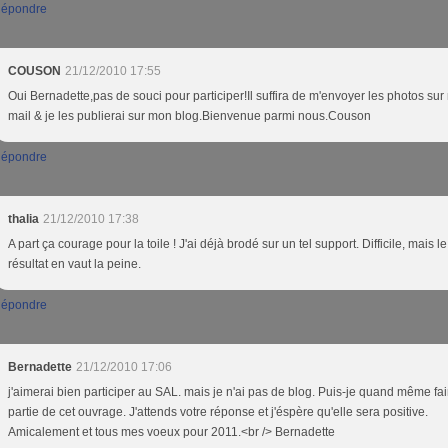
épondre
COUSON
21/12/2010 17:55
Oui Bernadette,pas de souci pour participer!Il suffira de m'envoyer les photos su
mail & je les publierai sur mon blog.Bienvenue parmi nous.Couson
épondre
thalia
21/12/2010 17:38
A part ça courage pour la toile ! J'ai déjà brodé sur un tel support. Difficile, mais le
résultat en vaut la peine.
épondre
Bernadette
21/12/2010 17:06
j'aimerai bien participer au SAL. mais je n'ai pas de blog. Puis-je quand même fai
partie de cet ouvrage. J'attends votre réponse et j'éspère qu'elle sera positive.
Amicalement et tous mes voeux pour 2011.<br /> Bernadette