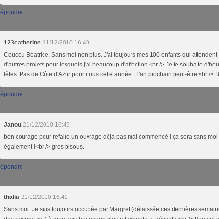
épondre
123catherine
21/12/2010 16:49
Coucou Béatrice. Sans moi non plus. J'ai toujours mes 100 enfants qui attendent e
d'autres projets pour lesquels j'ai beaucoup d'affection.<br /> Je te souhaite d'he
fêtes. Pas de Côte d'Azur pour nous cette année... l'an prochain peut-être.<br /> 
épondre
Janou
21/12/2010 16:45
bon courage pour refaire un ouvrage déjà pas mal commencé ! ça sera sans moi
également !<br /> gros bisous.
épondre
thalia
21/12/2010 16:41
Sans moi. Je suis toujours occupée par Margret (délaissée ces dernières semain