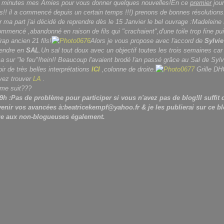
 minutes mes Amies pour vous donner quelques nouvelles!En ce
premier
jour
ires!! il a commencé depuis un certain temps !!!) prenons de bonnes résolutions
r ma part j'ai décidé de reprendre dès le 15 Janvier le bel ouvrage :Madeleine
commencé ,abandonné en raison de fils qui "crachaient",d'une toile trop fine pu
rap ancien 21 fils!
Alors je vous propose avec l'accord de
Sylvie
rendre en
SAL
.Un sal tout doux avec un objectif toutes les trois semaines car
a sur "le feu"!hein!! Beaucoup l'avaient brodé l'an passé grâce au Sal de Syl
r de très belles interprétations
ICI
,colonne de droite.
Grille
DH
vez trouver
LA
.
 me suit???
9h :Pas de problème pour participer si vous n'avez pas de blog!Il suffit
rvenir vos avancées à:beatricekempf@yahoo.fr & je les publierai sur ce b
e aux non-blogueuses également.