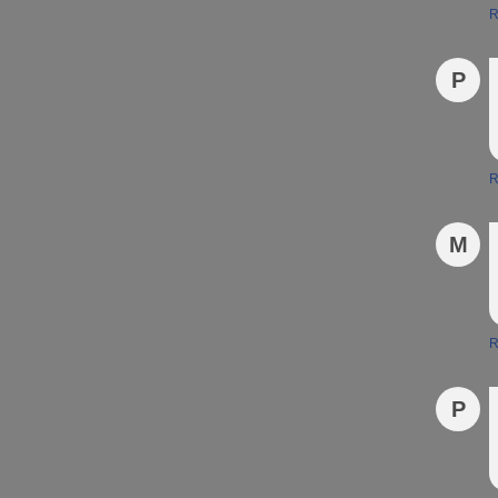
R
P
R
M
R
P