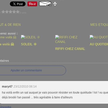
 ?
0 vote
UT & DE RIEN
MES ETIQ
erez aussi :
e voilà 🤗
SOLEIL 🌞
AU QUOTID
RIFIFI CHEZ CANAL
aires
Ajouter un commentaire
mary47
23/12/2010 06:14
ha voilà enfin un sal auquel je vais pouvoir résister en toute quiétude ! lol ! vu que 
déjà brodé l'an passé ... trés agréable à faire d'ailleurs
épondre