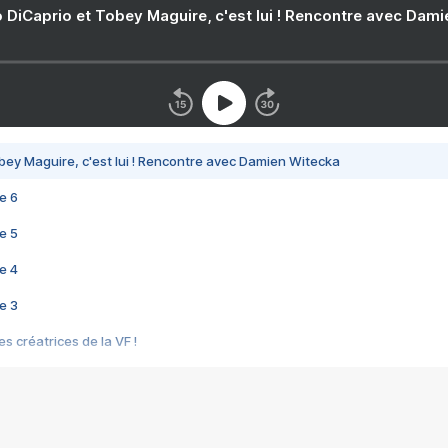
 DiCaprio et Tobey Maguire, c'est lui ! Rencontre avec Dam
bey Maguire, c'est lui ! Rencontre avec Damien Witecka
e 6
e 5
e 4
e 3
s créatrices de la VF !
e 2
e 1