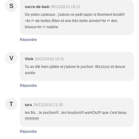
S
sucre-de-bain
30/12/2010 19:22
De jolies cadeaux ..j'adore ce petit sapin si finement brodé!!
<br /> de belles fêtes et une très belle année!<br /> des
bisous<br /> nadine
Répondre
V
Vivie
30/12/2010 19:11
Tu as été bien gâtée et j'adore le pochon. Bizzzzzz et douce
soirée
Répondre
T
tara
29/12/2010 21:36
les fils....le pochon!!!...les boutons!!! waHOu!!!! que c'est beau
!!!!!!!!!!!!!!!
Répondre