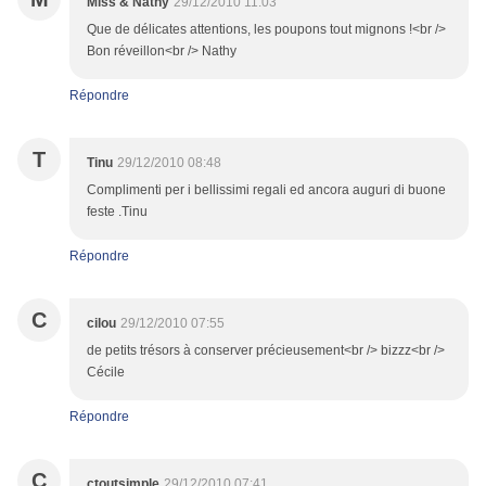
Miss & Nathy
29/12/2010 11:03
Que de délicates attentions, les poupons tout mignons !<br />
Bon réveillon<br /> Nathy
Répondre
T
Tinu
29/12/2010 08:48
Complimenti per i bellissimi regali ed ancora auguri di buone
feste .Tinu
Répondre
C
cilou
29/12/2010 07:55
de petits trésors à conserver précieusement<br /> bizzz<br />
Cécile
Répondre
C
ctoutsimple
29/12/2010 07:41