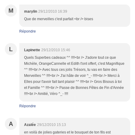
M
marylin
29/12/2010 16:39
Que de merveilles c'est parfait <br /> bises
Répondre
L
Lapinette
29/12/2010 15:46
Quels Superbes cadeaux ^^ !!!!<br /> J'adore tout ce que
Michèle, OrangeCannelle et Edith t'ont offert, c'est Magnifique
^^ !!!!<br /> Avec tous ces jolis Trésors, tu vas en faire des
Merveilles ^^ !!!!<br /> J'ai hâte de voir ^_- !!!!!<br /> Merci à
Elles pour t'avoir fait tant plaisir ^^ !!!!<br /> Gros Bisous à toi
et Famille ^^ !!!!<br /> Passe de Bonnes Fêtes de Fin d'Année
!!!!<br /> Amitié, Véro ^_- !!!!
Répondre
A
Azalée
29/12/2010 15:13
en voilà de jolies gateries et le bouquet de ton fils est