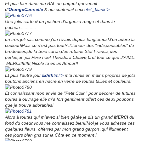
Et puis hier dans ma BAL un paquet qui venait
d
'
OrangeCannelle
& qui contenait ceci
et="_blank">
Une jolie carte & un pochon d'organza rouge et dans le
pochon.............
un très joli sac comme j'en rêvais depuis longtemps!J'en adore la
couleur!Mais ce n'est pas tout!A l'itérieur des "indispensables" de
brodeuses,de la Soie caron,des rubans Stef Francis,des
perles,un joli Père noël Theodora Cleave,bref tout ce que J'AIME.
MERCIIIIIIIII,Nicole tu es un Amour!!
Et puis l'autre jour
Edith
tml">
m'a remis en mains propres de jolis
boutons anciens en nacre,en verre de toutes tailles et couleurs:
Et connaissant mon envie de "Petit Colin" pour décorer de futures
boîtes à ouvrage elle m'a fort gentiment offert ces deux poupons
que je trouve adorables!
Alors à toutes qui m'avez si bien gâtée je dis un grand
MERCI
du
fond du coeur,vous me connaissez bien!!Moi je vous adresse ces
quelques fleurs, offertes par mon grand garçon ,qui illuminent
ces jours bien gris sur la Côte en ce moment
!