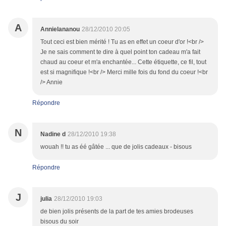
A
Annielananou
28/12/2010 20:05
Tout ceci est bien mérité ! Tu as en effet un coeur d'or !<br />
Je ne sais comment te dire à quel point ton cadeau m'a fait
chaud au coeur et m'a enchantée... Cette étiquette, ce fil, tout
est si magnifique !<br /> Merci mille fois du fond du coeur !<br
/> Annie
Répondre
N
Nadine d
28/12/2010 19:38
wouah !! tu as éé gâtée ... que de jolis cadeaux - bisous
Répondre
J
julia
28/12/2010 19:03
de bien jolis présents de la part de tes amies brodeuses
bisous du soir