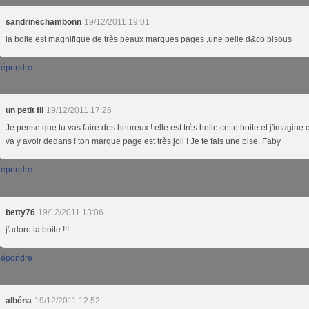
sandrinechambonn
19/12/2011 19:01
la boite est magnifique de très beaux marques pages ,une belle d&co bisous
épondre
un petit fil
19/12/2011 17:26
Je pense que tu vas faire des heureux ! elle est très belle cette boite et j'imagine c
va y avoir dedans ! ton marque page est très joli ! Je te fais une bise. Faby
épondre
betty76
19/12/2011 13:06
j'adore la boite !!!
épondre
albéna
19/12/2011 12:52