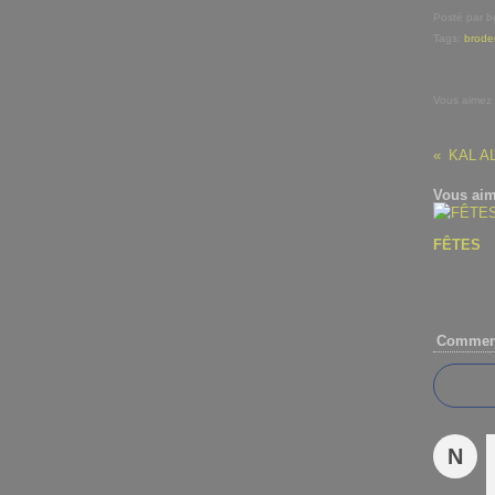
Posté par b
Tags:
brode
Vous aimez
KAL A
Vous aim
FÊTES
Comment
N