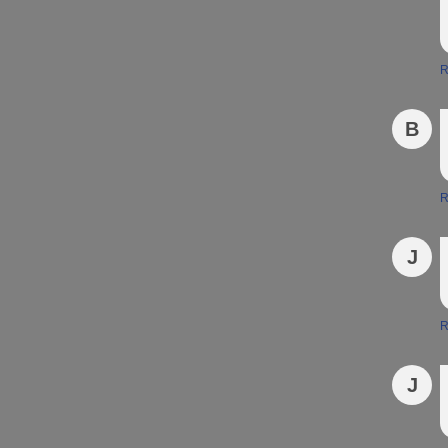
R
B
R
J
R
J