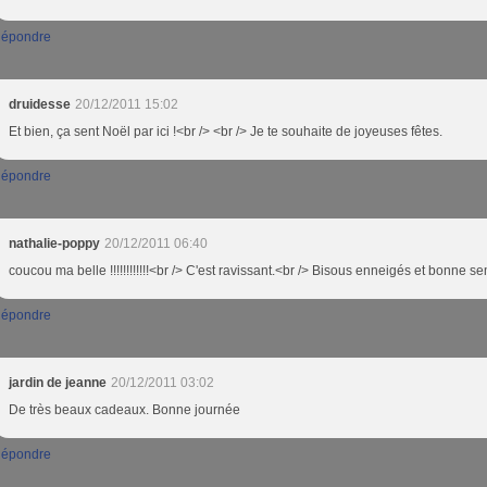
épondre
druidesse
20/12/2011 15:02
Et bien, ça sent Noël par ici !<br /> <br /> Je te souhaite de joyeuses fêtes.
épondre
nathalie-poppy
20/12/2011 06:40
coucou ma belle !!!!!!!!!!!!<br /> C'est ravissant.<br /> Bisous enneigés et bonne s
épondre
jardin de jeanne
20/12/2011 03:02
De très beaux cadeaux. Bonne journée
épondre