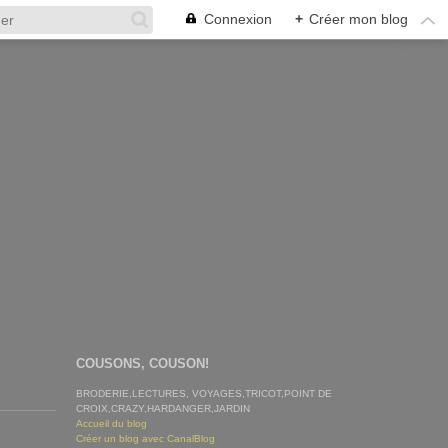
Connexion
+
Créer mon blog
COUSONS, COUSON!
BRODERIE,LECTURES, VOYAGES,TRICOT,POINT DE
CROIX,CRAZY,HARDANGER,JARDIN
Accueil du blog
Créer un blog avec CanalBlog