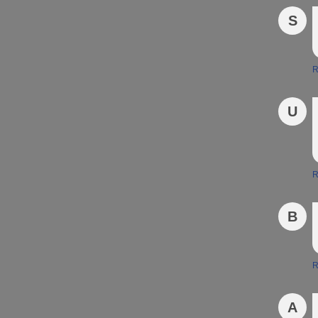
S
R
U
R
B
R
A