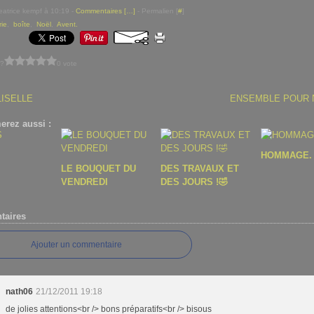
eatrice kempf à 10:19 -
Commentaires [
…
]
- Permalien [
#
]
rie
,
boîte
,
Noël
,
Avent.
 ?
0 vote
LISELLE
ENSEMBLE POUR 
erez aussi :
HOMMAGE.
LE BOUQUET DU
DES TRAVAUX ET
VENDREDI
DES JOURS !🤣
aires
Ajouter un commentaire
nath06
21/12/2011 19:18
de jolies attentions<br /> bons préparatifs<br /> bisous