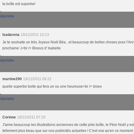
ta boîte est superbe!
épondre
Isadarena
19/12/2011 10:13
Je te souhaite un très Joyeux Noël Béa , et beaucoup de belles choses pour l'An
prochaine:-)<br /> Bisous d' Isabelle
épondre
martine290
19/12/2011 09:22
quelle superbe boite qui fera un ou une heureuse<br /> bises
épondre
Corinne
19/12/2011 07:20
J'aime beaucoup les illustrations anciennes de cette jolie boîte, le Père Noël y es
tellement plus beau que sur nos publicités actuelles ! C'est vrai qu'en ce moment