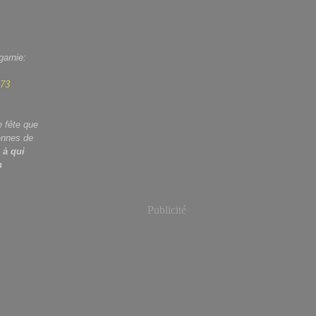
garnie:
e fête que
ennes de
 à qui
n
Publicité