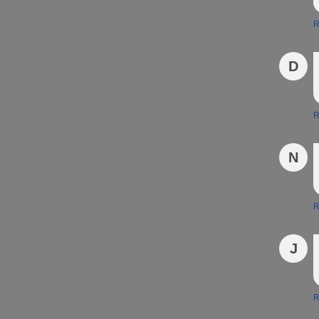
R
D
R
N
R
J
R