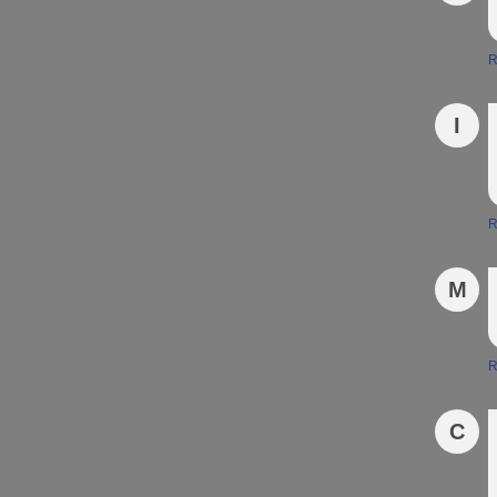
R
I
R
M
R
C