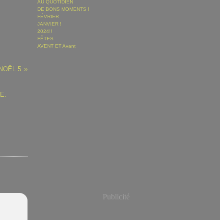
AU QUOTIDIEN
DE BONS MOMENTS !
FÉVRIER
JANVIER !
2024!!
FÊTES
AVENT ET Avant
NOËL 5
Publicité