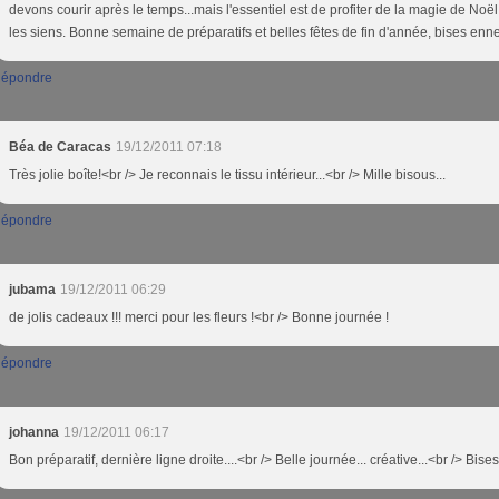
devons courir après le temps...mais l'essentiel est de profiter de la magie de Noë
les siens. Bonne semaine de préparatifs et belles fêtes de fin d'année, bises enn
épondre
Béa de Caracas
19/12/2011 07:18
Très jolie boîte!<br /> Je reconnais le tissu intérieur...<br /> Mille bisous...
épondre
jubama
19/12/2011 06:29
de jolis cadeaux !!! merci pour les fleurs !<br /> Bonne journée !
épondre
johanna
19/12/2011 06:17
Bon préparatif, dernière ligne droite....<br /> Belle journée... créative...<br /> Bises