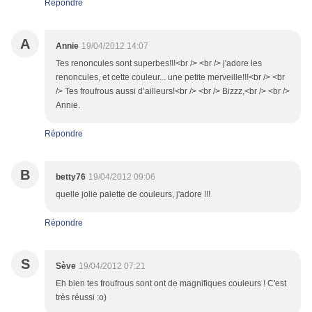
Répondre
A
Annie
19/04/2012 14:07
Tes renoncules sont superbes!!!<br /> <br /> j'adore les
renoncules, et cette couleur... une petite merveille!!!<br /> <br
/> Tes froufrous aussi d’ailleurs!<br /> <br /> Bizzz,<br /> <br />
Annie.
Répondre
B
betty76
19/04/2012 09:06
quelle jolie palette de couleurs, j'adore !!!
Répondre
S
Sève
19/04/2012 07:21
Eh bien tes froufrous sont ont de magnifiques couleurs ! C'est
très réussi :o)