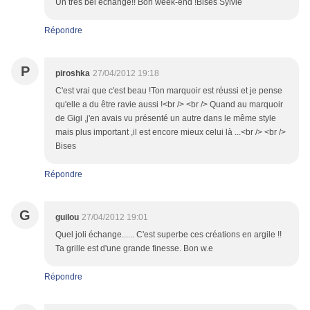
Un trés bel échange!! Bon week-end !Bises Sylvie
Répondre
P
piroshka
27/04/2012 19:18
C'est vrai que c'est beau !Ton marquoir est réussi et je pense
qu'elle a du être ravie aussi !<br /> <br /> Quand au marquoir
de Gigi ,j'en avais vu présenté un autre dans le même style
mais plus important ,il est encore mieux celui là ...<br /> <br />
Bises
Répondre
G
guilou
27/04/2012 19:01
Quel joli échange...... C'est superbe ces créations en argile !!
Ta grille est d'une grande finesse. Bon w.e
Répondre