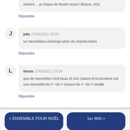
univers ... je risque de fondre aussi ! Bisous. oOo
Répondre
J
julia
27/04/2012 18:05
un merveilleux échange plein de charme bises
Répondre
L
linette
27/04/2012 16:38
que de merveilles c'est beau et chic j'adore et la broderie est
une merveille<br /> <br /> bisous<br /> <br /> linette
Répondre
< ENSEMBLE POUR NOËL
1er MAI >
.