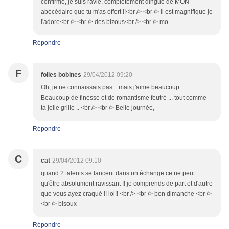
confirme, je suis ravie, complètement dingue de MON
abécédaire que tu m'as offert !!<br /> <br /> il est magnifique je
l'adore<br /> <br /> des bizous<br /> <br /> mo
Répondre
F
folles bobines
29/04/2012 09:20
Oh, je ne connaissais pas .. mais j'aime beaucoup ..
Beaucoup de finesse et de romantisme feutré ... tout comme
ta jolie grille .. <br /> <br /> Belle journée,
Répondre
C
cat
29/04/2012 09:10
quand 2 talents se lancent dans un échange ce ne peut
qu'être absolument ravissant !! je comprends de part et d'autre
que vous ayez craqué !! lol!! <br /> <br /> bon dimanche <br />
<br /> bisoux
Répondre