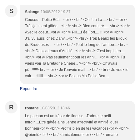
S
Solange
10/08/2012 19:37
Coucou....Petite Béa....<br /> <br /> Oh ! La La.....<br /> <br />
Très joliment gâtée....<br /> <br /> Bien couturé..... <br /> <br />
Avec le coeur...<br /> <br /> Pili....Fée Fort.... !!!!<br /> <br />
J'ai vu aussi chez Dany....<br /> <br /> Trop Beaux les Bijoux
de Brodeuses .....<br /> <br /> Tout le long de l'année....<br />
<br /> Des cadeaux d'Amitié...<br /> <br /> C'est trop bien....
<br /> <br /> Pas seulement pour les Anni.....<br /> <br /> Tu
viens voir Ta Bretagne Chérie... ?<br /> <br /> Ch'avais
pô...!!!!!!<br /> <br /> Je t'envoie mail.....<br /> <br /> Je veux te
voir.....Hiiiii.....<br /> <br /> Bisous Ma Petite Béa....
Répondre
R
romane
10/08/2012 18:46
Le pochon est un trésor de finesse...J'adore le petit
miroir.....Etre gâtée ainsi, entre affectivité et Amitié, quel
bonheur<br /> <br /> Profite bien de tes vacances<br /> <br />
@bientôt<br /> <br /> amicalement<br /> <br /> romane