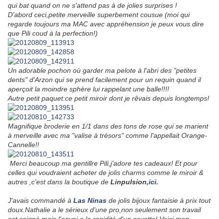
qui bat quand on ne s'attend pas à de jolies surprises !
D'abord ceci,petite merveille superbement cousue (moi qui
regarde toujours ma MAC avec appréhension je peux vous dire
que Pili coud à la perfection!)
Un adorable pochon où garder ma pelote à l'abri des "petites
dents" d'Arzon qui se prend facilement pour un requin quand il
aperçoit la moindre sphère lui rappelant une balle!!!!
Autre petit paquet:ce petit miroir dont je rêvais depuis longtemps!
Magnifique broderie en 1/1 dans des tons de rose qui se marient
à merveille avec ma "valise à trésors" comme l'appellait Orange-
Cannelle!!
Merci beaucoup ma gentillre Pili,j'adore tes cadeaux! Et pour
celles qui voudraient acheter de jolis charms comme le miroir &
autres ,c'est dans la boutique de
Linpulsion,
ici.
J'avais commandé à
Las Ninas
de jolis bijoux fantaisie à prix tout
doux.Nathalie a le sérieux d'une pro,non seulement son travail