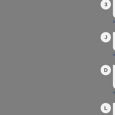
3
R
J
R
D
R
L