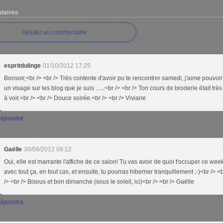
aires
Ajouter un commentaire
espritdulinge
01/10/2012 17:25
Bonsoir,<br /> <br /> Très contente d'avoir pu te rencontrer samedi, j'aime pouvoir
un visage sur les blog que je suis ......<br /> <br /> Ton cours de broderie était tr
à voir.<br /> <br /> Douce soirée.<br /> <br /> Viviane
épondre
Gaëlle
30/09/2012 09:12
Oui, elle est marrante l'affiche de ce salon! Tu vas avoir de quoi t'occuper ce we
avec tout ça, en tout cas, et ensuite, tu pourras hiberner tranquillement ;-)<br /> <b
/> <br /> Bisous et bon dimanche (sous le soleil, ici)<br /> <br /> Gaëlle
épondre