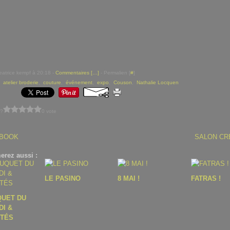
eatrice kempf à 20:18 -
Commentaires [
…
]
- Permalien [
#
]
,
atelier broderie
,
couture
,
événement
,
expo
,
Couson
,
Nathalie Locquen
 ?
0 vote
 BOOK
SALON CR
erez aussi :
LE PASINO
8 MAI !
FATRAS !
QUET DU
I &
ITÉS