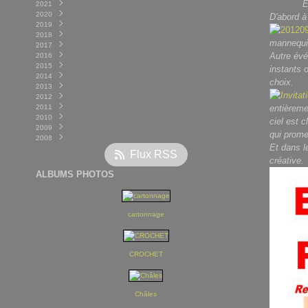
Enfin ç
2021
Janvier
Novembre
Décembre
(2)
(2)
(1)
2020
Octobre
Novembre
Décembre
(2)
(4)
(7)
D'abord 
2019
Août
Octobre
Novembre
Décembre
(1)
(5)
(4)
(4)
2018
Juillet
Septembre
Octobre
Novembre
Décembre
(1)
(4)
(4)
(10)
(5)
mannequin 
2017
Juin
Août
Septembre
Octobre
Novembre
Décembre
(3)
(4)
(5)
(6)
(8)
(4)
Autre évé
2016
Mai
Juillet
Août
Septembre
Octobre
Novembre
Décembre
(2)
(4)
(2)
(8)
(5)
(10)
(7)
2015
Avril
Juin
Juillet
Août
Septembre
Octobre
Novembre
Décembre
(4)
(4)
(3)
(7)
(8)
(9)
(9)
(7)
instants 
2014
Mars
Mai
Juin
Juillet
Août
Septembre
Octobre
Novembre
Décembre
(2)
(4)
(3)
(7)
(7)
(8)
(8)
(8)
(7)
choix.
2013
Février
Avril
Mai
Juin
Juillet
Août
Septembre
Octobre
Novembre
Décembre
(5)
(6)
(4)
(6)
(3)
(4)
(6)
(4)
(15)
(8)
2012
Janvier
Mars
Avril
Mai
Juin
Juillet
Août
Septembre
Octobre
Novembre
Décembre
(8)
(6)
(8)
(5)
(6)
(8)
(2)
(6)
(5)
(10)
(7)
2011
Février
Mars
Avril
Mai
Juin
Juillet
Août
Septembre
Octobre
Novembre
Décembre
(4)
(8)
(7)
(4)
(6)
(8)
(4)
(6)
(4)
(6)
(6)
entièreme
2010
Janvier
Février
Mars
Avril
Mai
Juin
Juillet
Août
Septembre
Octobre
Novembre
Décembre
(9)
(10)
(7)
(10)
(3)
(7)
(6)
(9)
(5)
(9)
(10)
(8)
ciel est 
2009
Janvier
Février
Mars
Avril
Mai
Juin
Juillet
Août
Septembre
Octobre
Novembre
Décembre
(10)
(5)
(7)
(10)
(4)
(4)
(6)
(4)
(9)
(10)
(14)
(4)
qui prome
2008
Janvier
Février
Mars
Avril
Mai
Juin
Juillet
Août
Septembre
Octobre
Novembre
Décembre
(7)
(9)
(3)
(8)
(7)
(5)
(7)
(6)
(11)
(10)
(21)
(7)
Et dans l
Janvier
Février
Mars
Avril
Mai
Juin
Juillet
Août
Septembre
Octobre
Novembre
Décembre
(9)
(6)
(6)
(11)
(5)
(7)
(8)
(5)
(14)
(11)
(6)
(5)
Flux RSS
Janvier
Février
Mars
Avril
Mai
Juin
Juillet
Août
Septembre
Octobre
Novembre
(7)
(9)
(6)
(9)
(11)
(8)
(6)
(7)
(7)
(5)
(9)
créative.
Janvier
Février
Mars
Avril
Mai
Juin
Juillet
Août
Septembre
Octobre
(13)
(5)
(7)
(7)
(12)
(9)
(6)
(11)
(3)
(6)
ALBUMS PHOTOS
Janvier
Février
Mars
Avril
Mai
Juin
Juillet
Août
Septembre
(10)
(5)
(12)
(5)
(12)
(6)
(6)
(4)
(2)
Janvier
Février
Mars
Avril
Mai
Juin
Juillet
Août
(13)
(7)
(10)
(4)
(3)
(8)
(11)
(7)
Janvier
Février
Mars
Avril
Mai
Juin
Juin
(11)
(12)
(11)
(2)
(6)
(10)
(8)
Janvier
Février
Mars
Avril
Mai
Mai
(17)
(3)
(11)
(11)
(11)
(7)
cartonnage
Janvier
Février
Mars
Avril
(8)
(13)
(16)
(14)
Janvier
Février
Mars
(7)
(16)
(14)
Janvier
Février
(11)
(18)
Janvier
(7)
CROCHET
Châles