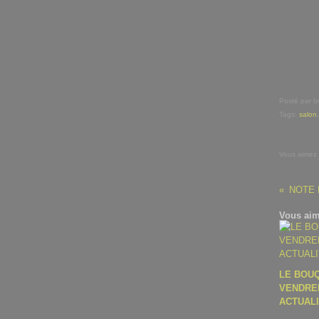
Posté par b
Tags:
salon
Vous aimez
NOTE
Vous aim
LE BOU
VENDRED
ACTUAL