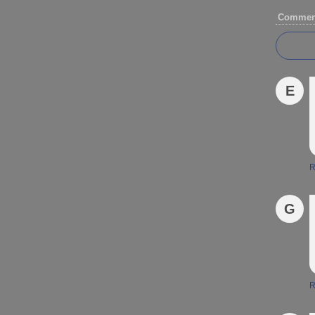
Comment
E
R
G
R