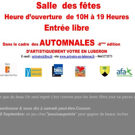
 que du beau.Un seul regret c'est comme pour les bons films,tout se pass
 embrasse & vous dis à samedi peut-être.Couson
30 Septembre:
un jeu chez
"jesuisaupoints
" pour gagner de beaux inches .