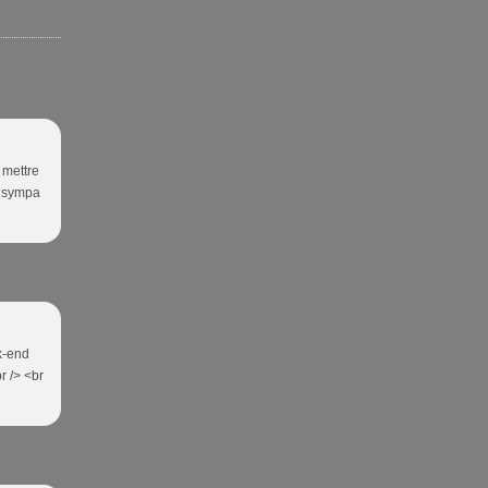
 mettre
ès sympa
ek-end
r /> <br