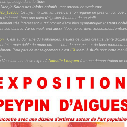
a bouge dans le Sud!!
à
Nice,le Salon des loisirs créatifs
tant attendu ce week-end:
Ce flyer m'a bien amusée,car si on regarde de près on voit que ce
n'a jamais tenu une paire d'aiguilles à tricoter de sa vie!!!
nement très intéressant & qui promet d'être bien sympathique:
Instants bo
ont lieu dans le Var ce week-end aussi. Vous aurez donc ,mesdames,l'embarr
C'est au domaine du Valbourgès: ateliers de loisirs créatifs,vente d'objet
nt faits main,défilé de mode,etc........bref de quoi passer de bons moments si .
clément! Pour plus de renseignements c'est
ICI
.Merci à
Aude
pour cette manif
t!
e Vaucluse une belle expo où
Nathalie Locquen
fera une démonstration de b