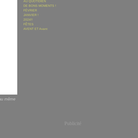
AU QUOTIDIEN
DE BONS MOMENTS !
FÉVRIER
JANVIER !
2024!!
FÊTES
AVENT ET Avant
e au même
Publicité