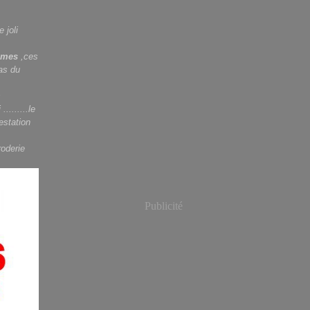
 joli
hêmes
,ces
as du
s
........le
estation
roderie
Publicité