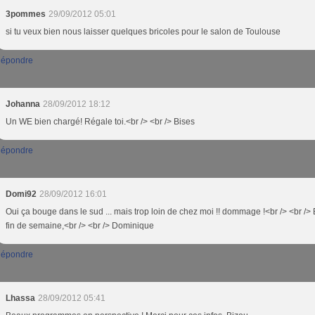
3pommes
29/09/2012 05:01
si tu veux bien nous laisser quelques bricoles pour le salon de Toulouse
épondre
Johanna
28/09/2012 18:12
Un WE bien chargé! Régale toi.<br /> <br /> Bises
épondre
Domi92
28/09/2012 16:01
Oui ça bouge dans le sud ... mais trop loin de chez moi !! dommage !<br /> <br /
fin de semaine,<br /> <br /> Dominique
épondre
Lhassa
28/09/2012 05:41