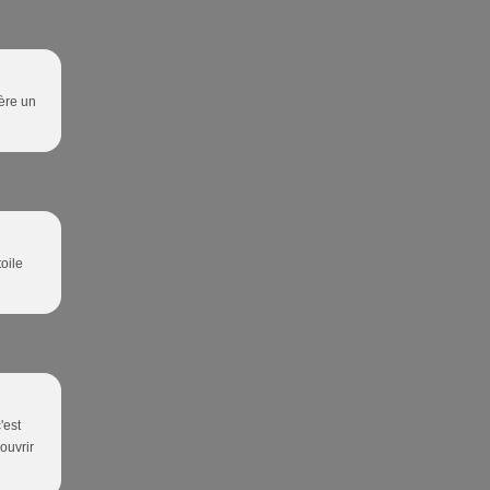
père un
oile
'est
ouvrir