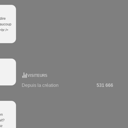
dire
beaucoup
<br />
VISITEURS
Depuis la création
531 666
en
ait?
ir