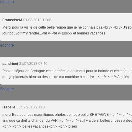
épondre
FrancoiseM
01/08/2013 11:08
Merci pour la visite de cette belle région que je ne connais pas.<br /> <br /> J'es
jour pouvoir m'y rendre...<br /> <br /> Bisxxx et bonnes vacances
épondre
sandrinej
31/07/2013 07:40
Pas de séjour en Bretagne cette année , alors merci pour la balade et cette belle t
que je placerais bien au dessus de ma machine à coudre ...<br /> <br /> Amitiés
épondre
isabelle
30/07/2013 20:18
merci Bea pour ces magnifiques photos de notre belle BRETAGNE !<br /> <br /> c
vrai que ça doit te changer du VAR !<br /> <br /> et il y a de si belles choses à déc
<br /> <br /> belles vacances<br /> <br /> bises