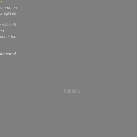
comme on
x églises
siècle !!
ies
elà et les
ut est si
Publicité