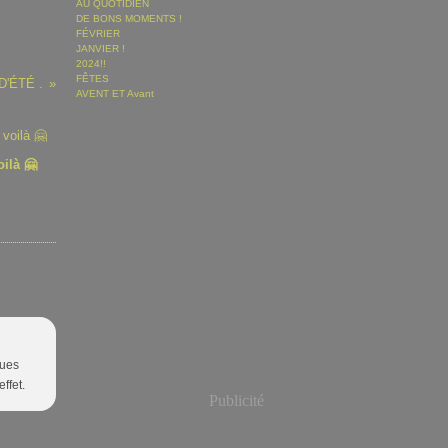
AU QUOTIDIEN
DE BONS MOMENTS !
FÉVRIER
JANVIER !
2024!!
FÊTES
D'ÉTÉ .
AVENT ET Avant
ilà 🤗
ques
ffet.
Publicité