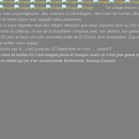
Un village breton 
s rues moyenâgeuses ,des maisons à colombages , des murs de torchis, deu
n et Notre Dame tout rappelle notre patrimoine .
i si vous regardez bien,des détails attestent que nous sommes bien au XXI e 
visite du château ,la rue de la Baudrairie s'impose avec ses ateliers,ses galer
. Et puis au bout une jolie rencontre,celle de G.Forche dont l'exposition: Eau-d
t arrêter votre regard.
assez par la , c'est jusqu'au 15 Septembre et c'est .....beau!!!!
 tous et toutes.Ici c'est orages,pluie et nuages mais ce n'est pas grave to
 et calme qu'on s'en accommode facilement .bisous.Couson