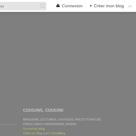
Connexion
+
Créer mon blog
COUSONS, COUSON!
BRODERIE,LECTURES, VOYAGES,TRICOT,POINT DE
CROIX,CRAZY,HARDANGER,JARDIN
Accueil du blog
Créer un blog avec CanalBlog