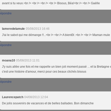
avant si tu veux.<br /> <br /> <br /> <br /> Bisous, Béa!<br /> <br /> Gaëlle
épondre
lameredelamule
05/08/2013 16:46
J'ai le sabot qui me démange !!...<br /> <br /> A bientôt .<br /> <br /> Maman mule
épondre
moana10
05/08/2013 11:01
J'y suis allée une fois et me rappelle un bien joli moment passé ... et la Bretagne 
c'est une histoire d'amour, merci pour ces beaux clichés bisous
épondre
Laurencepatch
04/08/2013 12:04
De jolis souvenirs de vacances et de belles ballades. Bon dimanche