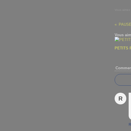
Vous aimez
PAUS
Vous aim
PETITS 
Comment
R
R