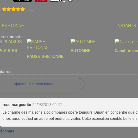
 ?
1 vote
E BRETONNE
INSTANTS 
erez aussi :
PLAISIRS
AUTOMNE
Canal, me vo
PAUSE BRETONNE
aires
Ajouter un commentaire
rose-marguerite
24/08/2013 09:52
Le charme des maisons à colombages opère toujours. Dinan en concentre quel
unes aussi et c'est un autre bel endroit à visiter. Cette exposition semble belle en e
épondre