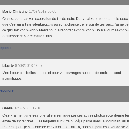
Marie-Christine
17/08/2013 09:05
C'est super tu as vu l'exposition du fils de notre Dany, j'ai vu le reportage, je peux 
que c'est un artiste talentueux, tu as eu la chance de le voir de tes yeux, j'aime 
ce qu'il fait.<br /> <br /> Merci pour le reportage<br /> <br /> Douce journée<br /> 
Amities<br /> <br /> Marie-Christine
épondre
Liberty
07/08/2013 18:57
Merci pour ces belles photos et pour vos ouvrages au point de croix qui sont
magnifiques.
épondre
Gaëlle
07/08/2013 17:10
C'est vraiment une très jolie ville si j'en juge par ces autres photos et ça donne bi
envie de s'y rendre! Tu es toujours sur Vitré ou déjà partie dans le Morbihan, au f
Pour ma part, je suis encore chez moi jusqu'au 18, donc on peut essayer de se vo