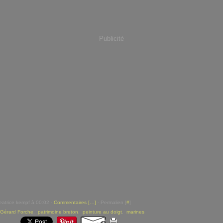
Publicité
eatrice kempf à 00:02 -
Commentaires [
…
]
- Permalien [
#
]
Gérard Forche
,
patrimoine breton
,
peinture au doigt
,
marines