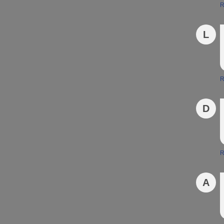
R
L
R
D
R
A