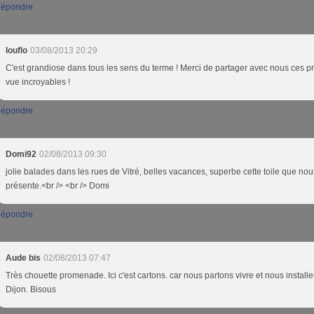
épondre
louflo
03/08/2013 20:29
C'est grandiose dans tous les sens du terme ! Merci de partager avec nous ces p
vue incroyables !
épondre
Domi92
02/08/2013 09:30
jolie balades dans les rues de Vitré, belles vacances, superbe cette toile que nou
présente.<br /> <br /> Domi
épondre
Aude bis
02/08/2013 07:47
Très chouette promenade. Ici c'est cartons. car nous partons vivre et nous installe
Dijon. Bisous