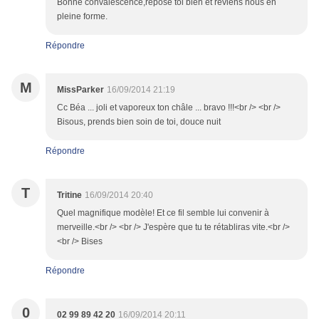
Bonne convalescence,repose toi bien et reviens nous en
pleine forme.
Répondre
M
MissParker
16/09/2014 21:19
Cc Béa ... joli et vaporeux ton châle ... bravo !!!<br /> <br />
Bisous, prends bien soin de toi, douce nuit
Répondre
T
Tritine
16/09/2014 20:40
Quel magnifique modèle! Et ce fil semble lui convenir à
merveille.<br /> <br /> J'espère que tu te rétabliras vite.<br />
<br /> Bises
Répondre
0
02 99 89 42 20
16/09/2014 20:11