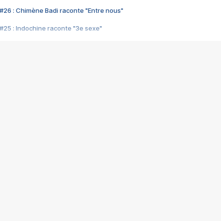
#26 : Chimène Badi raconte "Entre nous"
#25 : Indochine raconte "3e sexe"
#24 : Zaho raconte "C'est chelou"
#23 : Patrick Bruel raconte "Au café des délices"
#22 : Kyo raconte "Le chemin"
#21 : Nolwenn Leroy raconte "Cassé"
#20 : Patrick Hernandez raconte "Born to be alive"
#19 : Lorie raconte "Près de moi"
#18 : Michael Jones raconte "A nos actes manqués" (avec Jean-Jacque
#17 : Khaled raconte "Aïcha"
#16 : Corneille raconte "Parce qu'on vient de loin"
#15 : Indochine raconte "L'aventurier"