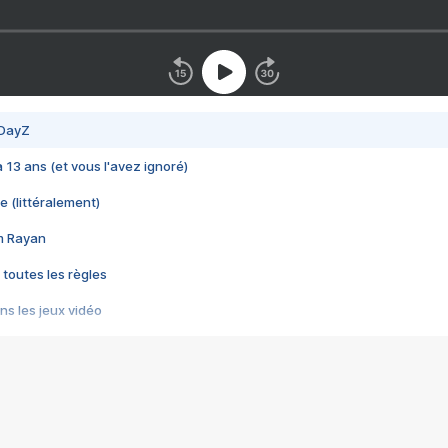
 DayZ
 a 13 ans (et vous l'avez ignoré)
e (littéralement)
im Rayan
 toutes les règles
s les jeux vidéo
us choquant de Rockstar ? - Le scandale BULLY
e plus moche de Steam
du RÊVE tourne au CAUCHEMAR