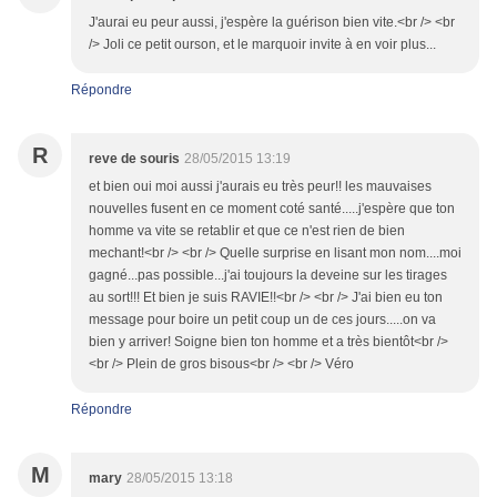
J'aurai eu peur aussi, j'espère la guérison bien vite.<br /> <br
/> Joli ce petit ourson, et le marquoir invite à en voir plus...
Répondre
R
reve de souris
28/05/2015 13:19
et bien oui moi aussi j'aurais eu très peur!! les mauvaises
nouvelles fusent en ce moment coté santé.....j'espère que ton
homme va vite se retablir et que ce n'est rien de bien
mechant!<br /> <br /> Quelle surprise en lisant mon nom....moi
gagné...pas possible...j'ai toujours la deveine sur les tirages
au sort!!! Et bien je suis RAVIE!!<br /> <br /> J'ai bien eu ton
message pour boire un petit coup un de ces jours.....on va
bien y arriver! Soigne bien ton homme et a très bientôt<br />
<br /> Plein de gros bisous<br /> <br /> Véro
Répondre
M
mary
28/05/2015 13:18