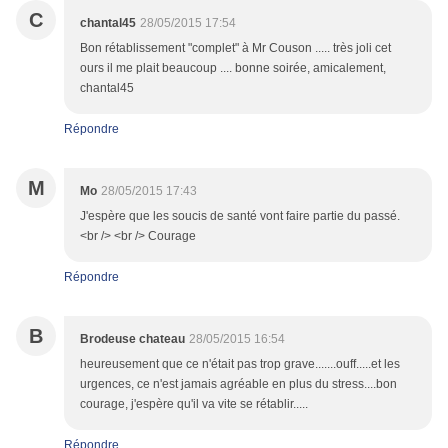
C
chantal45
28/05/2015 17:54
Bon rétablissement "complet" à Mr Couson ..... très joli cet
ours il me plait beaucoup .... bonne soirée, amicalement,
chantal45
Répondre
M
Mo
28/05/2015 17:43
J'espère que les soucis de santé vont faire partie du passé.
<br /> <br /> Courage
Répondre
B
Brodeuse chateau
28/05/2015 16:54
heureusement que ce n'était pas trop grave.......ouff.....et les
urgences, ce n'est jamais agréable en plus du stress....bon
courage, j'espère qu'il va vite se rétablir.....
Répondre