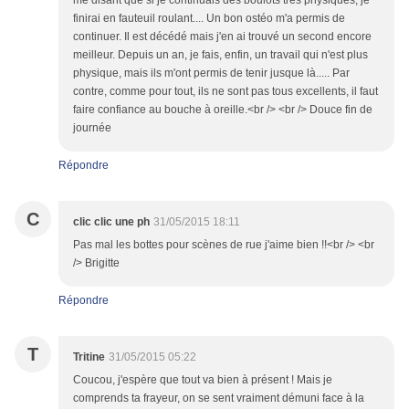
me disant que si je continuais des boulots très physiques, je
finirai en fauteuil roulant.... Un bon ostéo m'a permis de
continuer. Il est décédé mais j'en ai trouvé un second encore
meilleur. Depuis un an, je fais, enfin, un travail qui n'est plus
physique, mais ils m'ont permis de tenir jusque là..... Par
contre, comme pour tout, ils ne sont pas tous excellents, il faut
faire confiance au bouche à oreille.<br /> <br /> Douce fin de
journée
Répondre
C
clic clic une ph
31/05/2015 18:11
Pas mal les bottes pour scènes de rue j'aime bien !!<br /> <br
/> Brigitte
Répondre
T
Tritine
31/05/2015 05:22
Coucou, j'espère que tout va bien à présent ! Mais je
comprends ta frayeur, on se sent vraiment démuni face à la