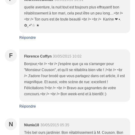
quelle aventure, la nuit tout est toujours plus effrayant! bon
rétablissement à ton mari, cela peut être un peu long....<br />
<br /> Ton ours est de toute beauté <br /> <br /> Karine ❤ •.
✿¸.•*☆ ★
Répondre
F
Florence Coffyn
30/05/2015 10:02
Bonjour,<br /> <br /> j'espère que ça va s'arranger pour
"Monsieur Couson", et qu'il se rétablira bien vite ! :/<br /> <br
/> J'adore l'our brodé que vous partagez dans cet article, il est
magnifique. Et aussi, votre scène de rue: excellent !
Félicitations !!<br /> <br /> Bravo aux gagnantes de votre
concours.<br /> <br /> Bon week-end et à bientôt :)
Répondre
N
Niunia18
30/05/2015 05:35
Très bel ours jardinier. Bon rétablissement à M. Couson. Bon