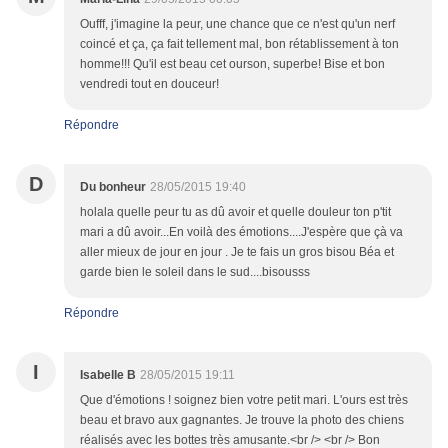
Oufff, j'imagine la peur, une chance que ce n'est qu'un nerf
coincé et ça, ça fait tellement mal, bon rétablissement à ton
homme!!! Qu'il est beau cet ourson, superbe! Bise et bon
vendredi tout en douceur!
Répondre
D
Du bonheur
28/05/2015 19:40
holala quelle peur tu as dû avoir et quelle douleur ton p'tit
mari a dû avoir...En voilà des émotions....J'espère que çà va
aller mieux de jour en jour . Je te fais un gros bisou Béa et
garde bien le soleil dans le sud....bisousss
Répondre
I
Isabelle B
28/05/2015 19:11
Que d'émotions ! soignez bien votre petit mari. L'ours est très
beau et bravo aux gagnantes. Je trouve la photo des chiens
réalisés avec les bottes très amusante.<br /> <br /> Bon