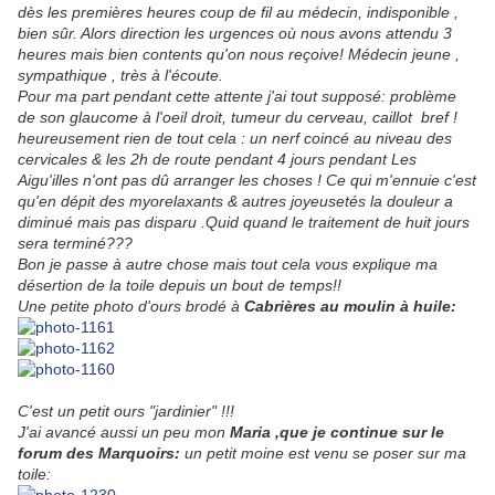
dès les premières heures coup de fil au médecin, indisponible ,
bien sûr. Alors direction les urgences où nous avons attendu 3
heures mais bien contents qu'on nous reçoive! Médecin jeune ,
sympathique , très à l'écoute.
Pour ma part pendant cette attente j'ai tout supposé: problème
de son glaucome à l'oeil droit, tumeur du cerveau, caillot bref !
heureusement rien de tout cela : un nerf coincé au niveau des
cervicales & les 2h de route pendant 4 jours pendant Les
Aigu'illes n'ont pas dû arranger les choses ! Ce qui m'ennuie c'est
qu'en dépit des myorelaxants & autres joyeusetés la douleur a
diminué mais pas disparu .Quid quand le traitement de huit jours
sera terminé???
Bon je passe à autre chose mais tout cela vous explique ma
désertion de la toile depuis un bout de temps!!
Une petite photo d'ours brodé à
C
abrières au moulin à huile:
C'est un petit ours "jardinier" !!!
J'ai avancé aussi un peu mon
Maria ,que je continue sur le
forum des Marquoirs:
un petit moine est venu se poser sur ma
toile: