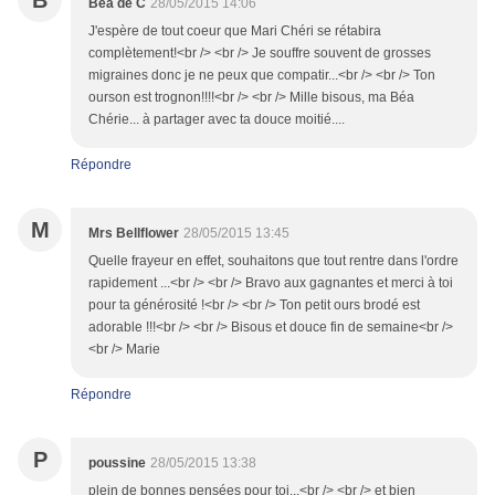
B
Béa de C
28/05/2015 14:06
J'espère de tout coeur que Mari Chéri se rétabira
complètement!<br /> <br /> Je souffre souvent de grosses
migraines donc je ne peux que compatir...<br /> <br /> Ton
ourson est trognon!!!!<br /> <br /> Mille bisous, ma Béa
Chérie... à partager avec ta douce moitié....
Répondre
M
Mrs Bellflower
28/05/2015 13:45
Quelle frayeur en effet, souhaitons que tout rentre dans l'ordre
rapidement ...<br /> <br /> Bravo aux gagnantes et merci à toi
pour ta générosité !<br /> <br /> Ton petit ours brodé est
adorable !!!<br /> <br /> Bisous et douce fin de semaine<br />
<br /> Marie
Répondre
P
poussine
28/05/2015 13:38
plein de bonnes pensées pour toi...<br /> <br /> et bien