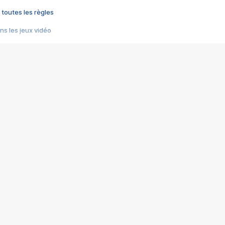
 toutes les règles
s les jeux vidéo
us choquant de Rockstar ? - Le scandale BULLY
e plus moche de Steam
du RÊVE tourne au CAUCHEMAR
pendant 8 heures
it… à tort
umiliés par un jeu vidéo
ire - Final Fantasy 8
ti un empire - Age of Empires
story DOFUS
tard, il crée l'un des pires jeux de tous les temps, MindsEye.