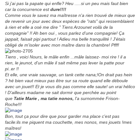
Si j'ai pas la papate qui enfle? Heu .....si un peu mais faut bien
car la concurrence est
dure!!!!
Comme vous le savez ma maîtresse n'a rien trouvé de mieux que
de revenir un jour avec deux espèces de "rats" qui ressemblaient
à rien et elle a osé me dire " Tiens Arzounet voilà de la
compagnie" !! Ah ben oui , vous parlez d'une compagnie! Ça
jappait, faisait pipi partout ! Adieu ma belle tranquilité ! J'étais
obligé de m'isoler avec mon maître dans la chambre! Pfff!
Tiens , voici Nours, le mâle enfin ...mâle laissez- moi rire ! il a
rien, le jeunot, d'un mâle il sait même pas lever la patte pour
pi..er !!
Et elle, une vraie sauvage, un tank cette nana;!On drait pas hein
? hé bien vaut mieux pas être sur sa route quand elle déboule
avec un jouet!! Et je vous dis pas comme elle saute! un vrai hélico
! D'ailleurs madame ne sait dormir que perchée au point
que
Tatie Marie , ma tatie nonos,
l'a surnommée Frison-
Roche!!!
Bon, tout ça pour dire que pour garder ma place c'est pas
facile
:ils me piquent ma couchette
, mes nonos, mes jouets !m
es
maîtres!