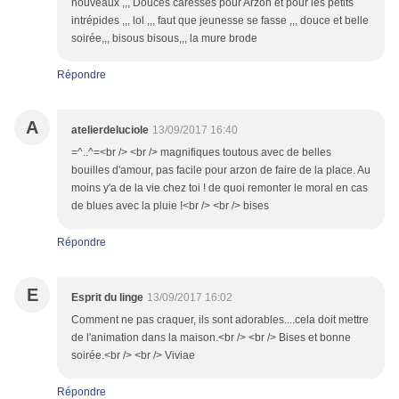
nouveaux ,,, Douces caresses pour Arzon et pour les petits
intrépides ,,, lol ,,, faut que jeunesse se fasse ,,, douce et belle
soirée,,, bisous bisous,,, la mure brode
Répondre
A
atelierdeluciole
13/09/2017 16:40
=^..^=<br /> <br /> magnifiques toutous avec de belles
bouilles d'amour, pas facile pour arzon de faire de la place. Au
moins y'a de la vie chez toi ! de quoi remonter le moral en cas
de blues avec la pluie !<br /> <br /> bises
Répondre
E
Esprit du linge
13/09/2017 16:02
Comment ne pas craquer, ils sont adorables....cela doit mettre
de l'animation dans la maison.<br /> <br /> Bises et bonne
soirée.<br /> <br /> Viviae
Répondre