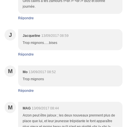
Gros câlins à tes zamours !!<br /> <br /> Bizz et bonne
journée.
Répondre
J
Jacqueline
13/09/2017 08:59
Trop mignons......bises
Répondre
M
Mo
13/09/2017 08:52
Trop mignons
Répondre
M
MAG
13/09/2017 08:44
Arzon peut être jaloux ; les deux nouveaux prennent plus de
place que lui, et leur jeunesse trépidante le font apparaître
plus vieux et moins beau qu'il n'est en réalité.<br /> <br />