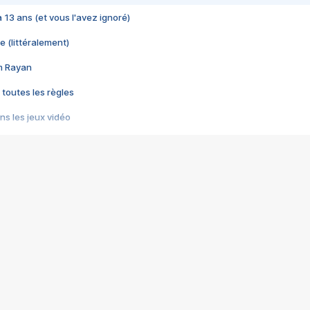
 a 13 ans (et vous l'avez ignoré)
e (littéralement)
im Rayan
 toutes les règles
s les jeux vidéo
us choquant de Rockstar ? - Le scandale BULLY
e plus moche de Steam
du RÊVE tourne au CAUCHEMAR
pendant 8 heures
it… à tort
umiliés par un jeu vidéo
ire - Final Fantasy 8