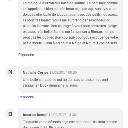
Le dialogue d'Arzon m'a fait bien sourire. Le petit mec comme
je l'appelle est bien sur très beau et je partage son avis ce ne
doit pas être facile de tout partager avec des petits nouveaux.
Ils sont très beaux Nours me surprend par sa rondeur ou
plutot sa fourrure. Bon courage à vous pour l'entretien. Neige
est aussi très belle. Sa tête me fait penser à Birman. , on ne
peut pas les oublier. Bon courage pour vous occuper de votre
petite meute. Calin à Arzon et à Neige et Nours. Gros baisers
Répondre
N
Nathalie-Cerise
17/09/2017 08:09
Une belle compagnie qui ne doit pas te laisser souvent
tranquille ! Doux dimanche. Bisous.
Répondre
B
beatrice kempf
14/09/2017 14:38
T'inquiète je me défends et je crie beaucoup! Ils filent comme
des fusées!!hihi. Bisoussss