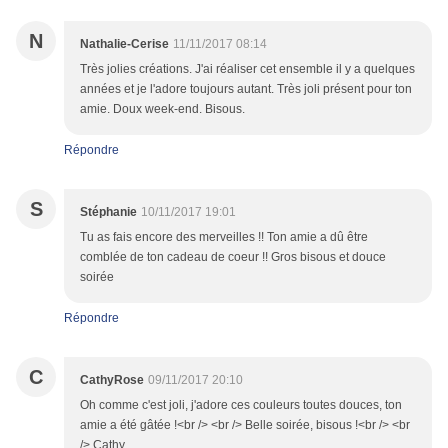
N
Nathalie-Cerise
11/11/2017 08:14
Très jolies créations. J'ai réaliser cet ensemble il y a quelques
années et je l'adore toujours autant. Très joli présent pour ton
amie. Doux week-end. Bisous.
Répondre
S
Stéphanie
10/11/2017 19:01
Tu as fais encore des merveilles !! Ton amie a dû être
comblée de ton cadeau de coeur !! Gros bisous et douce
soirée
Répondre
C
CathyRose
09/11/2017 20:10
Oh comme c'est joli, j'adore ces couleurs toutes douces, ton
amie a été gâtée !<br /> <br /> Belle soirée, bisous !<br /> <br
/> Cathy