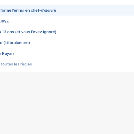
nsformé l’ennui en chef-d’œuvre
 DayZ
 a 13 ans (et vous l'avez ignoré)
e (littéralement)
im Rayan
 toutes les règles
s les jeux vidéo
us choquant de Rockstar ? - Le scandale BULLY
e plus moche de Steam
du RÊVE tourne au CAUCHEMAR
pendant 8 heures
it… à tort