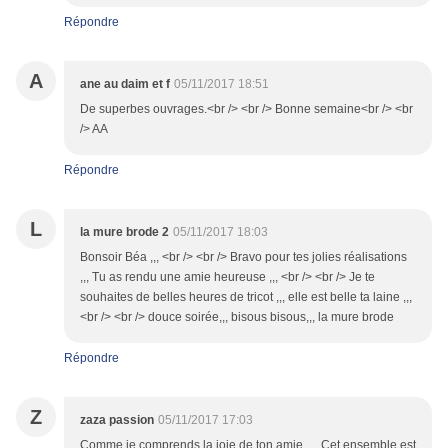
Répondre
A
ane au daim et f
05/11/2017 18:51
De superbes ouvrages.<br /> <br /> Bonne semaine<br /> <br
/> AA
Répondre
L
la mure brode 2
05/11/2017 18:03
Bonsoir Béa ,,, <br /> <br /> Bravo pour tes jolies réalisations
,,, Tu as rendu une amie heureuse ,,, <br /> <br /> Je te
souhaites de belles heures de tricot ,,, elle est belle ta laine ,,,
<br /> <br /> douce soirée,,, bisous bisous,,, la mure brode
Répondre
Z
zaza passion
05/11/2017 17:03
Comme je comprends la joie de ton amie..... Cet ensemble est