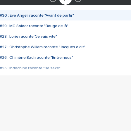
#30 : Eve Angeli raconte "Avant de partir"
#29 : MC Solaar raconte "Bouge de là"
28 : Lorie raconte "Je vais vite"
#27 : Christophe Willem raconte "Jacques a dit"
#26 : Chimène Badi raconte "Entre nous"
#25 : Indochine raconte "3e sexe"
#24 : Zaho raconte "C'est chelou"
#23 : Patrick Bruel raconte "Au café des délices"
#22 : Kyo raconte "Le chemin"
#21 : Nolwenn Leroy raconte "Cassé"
#20 : Patrick Hernandez raconte "Born to be alive"