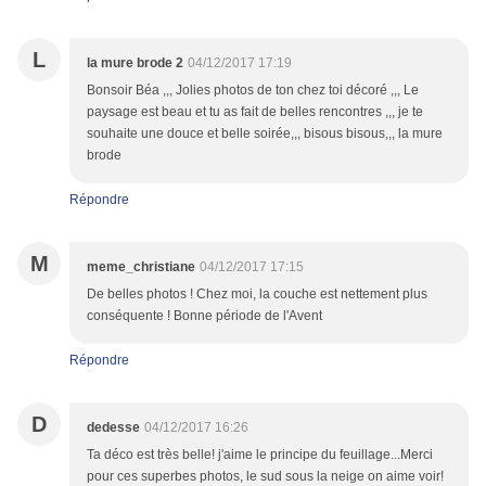
L
la mure brode 2
04/12/2017 17:19
Bonsoir Béa ,,, Jolies photos de ton chez toi décoré ,,, Le
paysage est beau et tu as fait de belles rencontres ,,, je te
souhaite une douce et belle soirée,,, bisous bisous,,, la mure
brode
Répondre
M
meme_christiane
04/12/2017 17:15
De belles photos ! Chez moi, la couche est nettement plus
conséquente ! Bonne période de l'Avent
Répondre
D
dedesse
04/12/2017 16:26
Ta déco est très belle! j'aime le principe du feuillage...Merci
pour ces superbes photos, le sud sous la neige on aime voir!