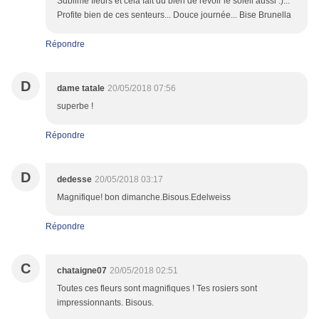
Sublime fleurs et cela fait du bien de revoir le soleil aussi :)...
Profite bien de ces senteurs... Douce journée... Bise Brunella
Répondre
D
dame tatale
20/05/2018 07:56
superbe !
Répondre
D
dedesse
20/05/2018 03:17
Magnifique! bon dimanche.Bisous.Edelweiss
Répondre
C
chataigne07
20/05/2018 02:51
Toutes ces fleurs sont magnifiques ! Tes rosiers sont
impressionnants. Bisous.