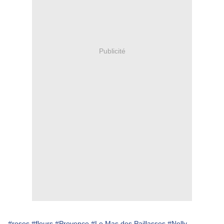
Publicité
#roses
#fleurs
#Provence
#Le Mas des Paillasses
#Nelly