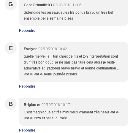
G
GeneGrbouille03
02/10/2018 11:06
Splendide tes oiseaux et les fils poilus bravo un très bel
ensemble belle semaine bises
Répondre
E
Evelyne
02/10/2018 10:42
quelle merveille!!! ton choix de fils et ton interprétation sont
d'un très bon goût.. je ne sais pas faire cela alors je reste
admirative et ..j'adore!! bravo bravo et bonne continuation ..
<br /> <br /> belle journée bisous
Répondre
B
Brigitte m
02/10/2018 10:17
C'est magnifique et très minutieux vraiment très beau <br />
<br /> Bizh et belle journée
Répondre