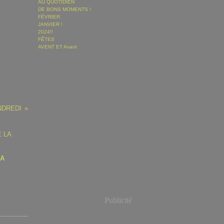
AU QUOTIDIEN
DE BONS MOMENTS !
FÉVRIER
JANVIER !
2024!!
FÊTES
AVENT ET Avant
NDREDI
LA
Publicité