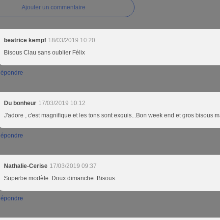
Ajouter un commentaire
beatrice kempf
18/03/2019 10:20
Bisous Clau sans oublier Félix
épondre
Du bonheur
17/03/2019 10:12
J'adore , c'est magnifique et les tons sont exquis...Bon week end et gros bisous 
épondre
Nathalie-Cerise
17/03/2019 09:37
Superbe modèle. Doux dimanche. Bisous.
épondre