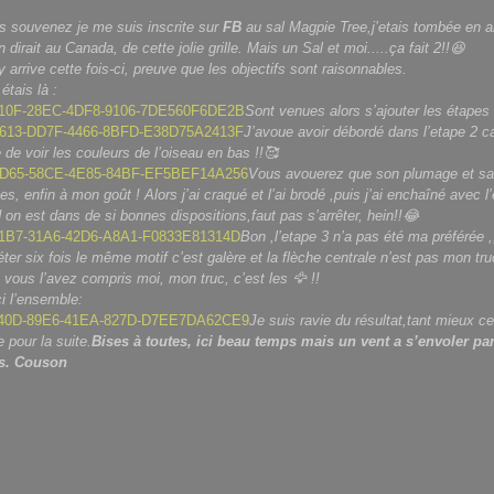
 souvenez je me suis inscrite sur
FB
au sal Magpie Tree,j’etais tombée en 
irait au Canada, de cette jolie grille. Mais un Sal et moi.....ça fait 2!!😆
y arrive cette fois-ci, preuve que les objectifs sont raisonnables.
étais là :
Sont venues alors s’ajouter les étapes 
J’avoue avoir débordé dans l’etape 2 ca
 de voir les couleurs de l’oiseau en bas !!🥰
Vous avouerez que son plumage et sa 
s, enfin à mon goût ! Alors j’ai craqué et l’ai brodé ,puis j’ai enchaîné avec l
 on est dans de si bonnes dispositions,faut pas s’arrêter, hein!!😂
Bon ,l’etape 3 n’a pas été ma préférée ,,
éter six fois le même motif c’est galère et la flèche centrale n’est pas mon tr
, vous l’avez compris moi, mon truc, c’est les 🦅 !!
ci l’ensemble:
Je suis ravie du résultat,tant mieux ce
 pour la suite.
Bises à toutes, ici beau temps mais un vent a s’envoler pa
ts. Couson