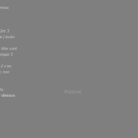
amour,
2et 3:
r j’avais
tête sont
’etape 3
il s’en
uc non
la
Publicité
r dessus