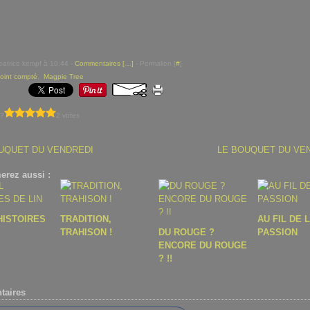
eatrice kempf à 10:44 -
Commentaires [
…
]
- Permalien [
#
]
oint compté
,
Magpie Tree
 ?
2 votes
UQUET DU VENDREDI
LE BOUQUET DU VE
erez aussi :
HISTOIRES
TRADITION,
AU FIL DE 
TRAHISON !
DU ROUGE ?
PASSION
ENCORE DU ROUGE
? !!
aires