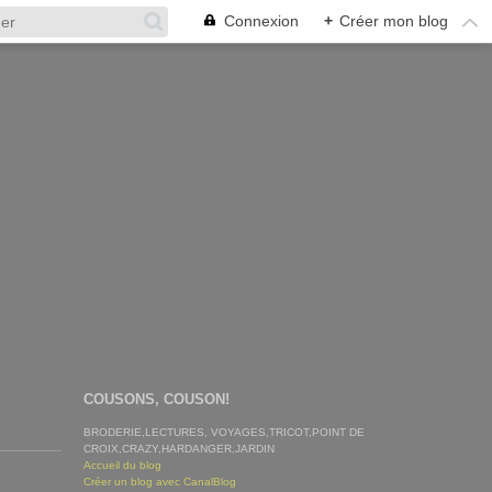
Connexion
+
Créer mon blog
COUSONS, COUSON!
BRODERIE,LECTURES, VOYAGES,TRICOT,POINT DE
CROIX,CRAZY,HARDANGER,JARDIN
Accueil du blog
Créer un blog avec CanalBlog