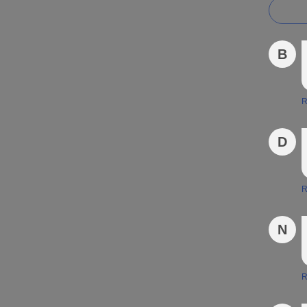
B
R
D
R
N
R