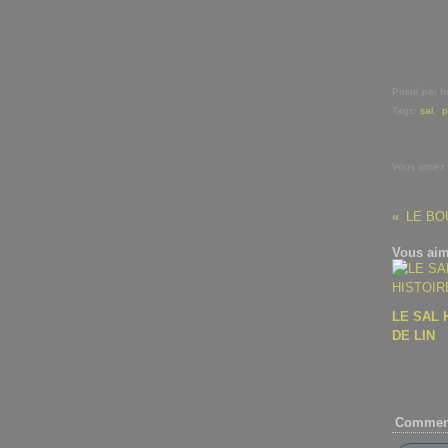
Posté par b
Tags:
sal
,
p
Vous aimez
LE BO
Vous aim
LE SAL 
DE LIN
Comment