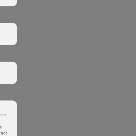
 mon
ce
 trop