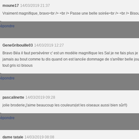
moune17
14/03/2019 21:37
Vraiment magnifique, bravo<br /> <br /> Passe une belle soirée<br /> <br /> Biso
épondre
GeneGribouille03
14/03/2019 12:27
Bravo Béa il faut persévérer c' est un modèle magnifique les Sal je ne fais plus je 
jamais au bout comme tu dis quand on est lancée dommage de s'arrêter belle jo
tout gris ici bisous
épondre
pascalinette
14/03/2019 09:28
jolie broderie,j'aime beaucoup les couleurs(et les oiseaux aussi bien sûr!!)
épondre
dame tatale
14/03/2019 08:08