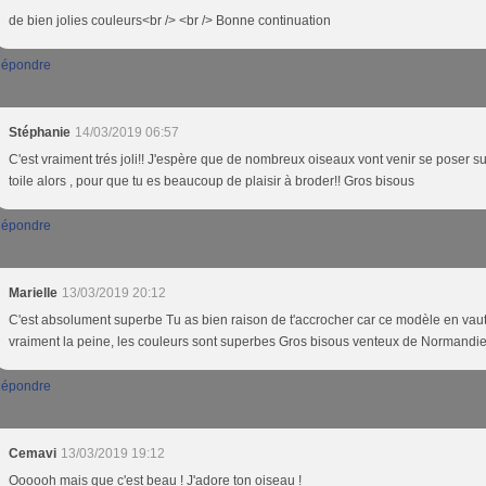
de bien jolies couleurs<br /> <br /> Bonne continuation
épondre
Stéphanie
14/03/2019 06:57
C'est vraiment trés joli!! J'espère que de nombreux oiseaux vont venir se poser su
toile alors , pour que tu es beaucoup de plaisir à broder!! Gros bisous
épondre
Marielle
13/03/2019 20:12
C'est absolument superbe Tu as bien raison de t'accrocher car ce modèle en vau
vraiment la peine, les couleurs sont superbes Gros bisous venteux de Normandie
épondre
Cemavi
13/03/2019 19:12
Oooooh mais que c'est beau ! J'adore ton oiseau !