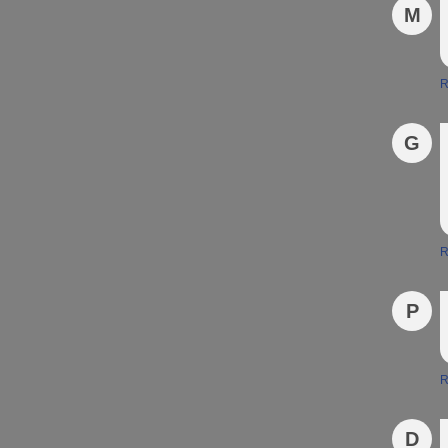
M
R
G
R
P
R
D