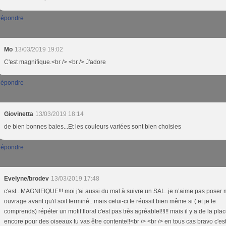
épondre
Mo
13/03/2019 19:02
C'est magnifique.<br /> <br /> J'adore
épondre
Giovinetta
13/03/2019 18:14
de bien bonnes baies...Et les couleurs variées sont bien choisies
épondre
Evelyne/brodev
13/03/2019 17:48
c'est...MAGNIFIQUE!!! moi j'ai aussi du mal à suivre un SAL..je n’aime pas poser
ouvrage avant qu'il soit terminé.. mais celui-ci te réussit bien même si ( et je te
comprends) répéter un motif floral c'est pas très agréablel!!l!! mais il y a de la pla
encore pour des oiseaux tu vas être contente!!<br /> <br /> en tous cas bravo c'est