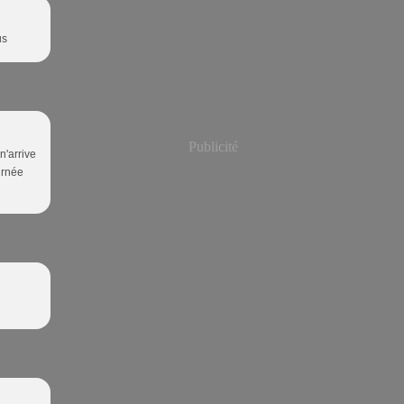
us
Publicité
n'arrive
urnée