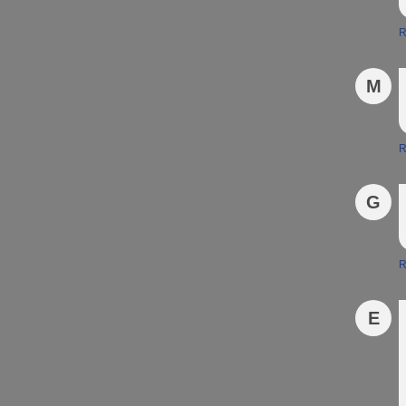
R
M
R
G
R
E