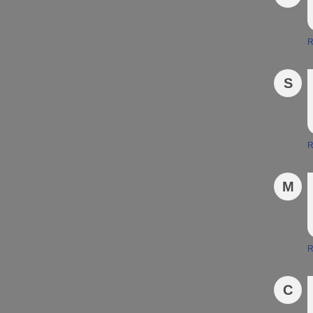
R
S
R
M
R
C