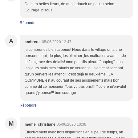
De bien belles fleurs, de quoi adoucir un peu ta peine.
Courage, bisous
Répondre
A
ambrette
05/06/2020 12:47
je comprends bien ta peine! Nous dans le village on a une
personne qui, de plus, les éliminer ,les maltraites avant…. Je
te fais grace des détails! mon petit fils pleure "looping" tous
les jours mais mes enfants ne veulent plus de chat sachant
qu'un pervers les attend!!! c'est déjà le deuxième...LA
COMMUNE est au courant de ses agissements mais bon
comme dit ce monsieur: "pas vu pas pris!!!!!" colère m'envahit
quand j'y pense!!! bon courage
Répondre
M
meme_christiane
05/06/2020 10:38
Effectivement avec trois disparitions en si peu de temps, on