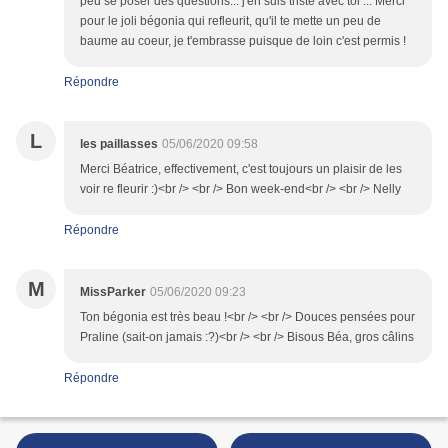
peu se poser des questions... j'en suis triste avec toi ... Merci
pour le joli bégonia qui refleurit, qu'il te mette un peu de
baume au coeur, je t'embrasse puisque de loin c'est permis !
Répondre
L
les paillasses
05/06/2020 09:58
Merci Béatrice, effectivement, c'est toujours un plaisir de les
voir re fleurir :)<br /> <br /> Bon week-end<br /> <br /> Nelly
Répondre
M
MissParker
05/06/2020 09:23
Ton bégonia est très beau !<br /> <br /> Douces pensées pour
Praline (sait-on jamais :?)<br /> <br /> Bisous Béa, gros câlins
Répondre