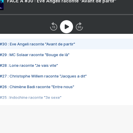
FACE A #30 : Eve Angeli raconte "Avant de partir"
#30 : Eve Angeli raconte "Avant de partir"
#29 : MC Solaar raconte "Bouge de là"
28 : Lorie raconte "Je vais vite"
#27 : Christophe Willem raconte "Jacques a dit"
#26 : Chimène Badi raconte "Entre nous"
#25 : Indochine raconte "3e sexe"
#24 : Zaho raconte "C'est chelou"
#23 : Patrick Bruel raconte "Au café des délices"
#22 : Kyo raconte "Le chemin"