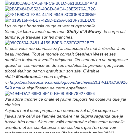
Lys rouges,hortensia rouge et vert et gypsophile.
Sinon j'ai bien avancé dans mon
Shifty d' A Mowry
,le corps est
terminé, je travaille sur les manches.
Et puis vous me connaissez j'ai beaucoup de mal à résister à un
beau modèle. Tout le monde connaît
Stephen West
et ses
modèles toujours inventifs,originaux. On sent qu'on va progresser
quand on commence un de ses modèles.Le premier que j'avais
tricoté était un patron gratuit sur son site. C'était le
châlé
Metalouse.
Je vous explique
ici
http://beatriceonline.canalblog.com/archives/2014/11/08/30916
549.html
la signification de cette appellation.
J'ai adoré tricoter ce châle et j'aime toujours les couleurs que j'ai
choisies.
Aujourd'hui il nous propose un nouveau kal et j'ai craqué car
j'avais raté celui de l'année dernière : le
Sliptravaganza
que je
trouve très beau. Alors me voilà embarquée dans cette nouvelle
aventure et les combinaisons de couleurs que l'on peut voir