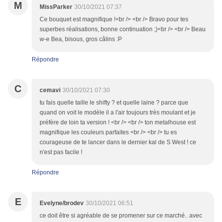
M
MissParker
30/10/2021 07:37
Ce bouquet est magnifique !<br /> <br /> Bravo pour tes
superbes réalisations, bonne continuation ;)<br /> <br /> Beau
w-e Bea, bisous, gros câlins :P
Répondre
C
cemavi
30/10/2021 07:30
tu fais quelle taille le shifty ? et quelle laine ? parce que
quand on voit le modèle il a l'air toujours très moulant et je
préfère de loin ta version ! <br /> <br /> ton metalhouse est
magnifique les couleurs parfaites <br /> <br /> tu es
courageuse de te lancer dans le dernier kal de S West ! ce
n'est pas facile !
Répondre
E
Evelyne/brodev
30/10/2021 06:51
ce doit être si agréable de se promener sur ce marché.. avec