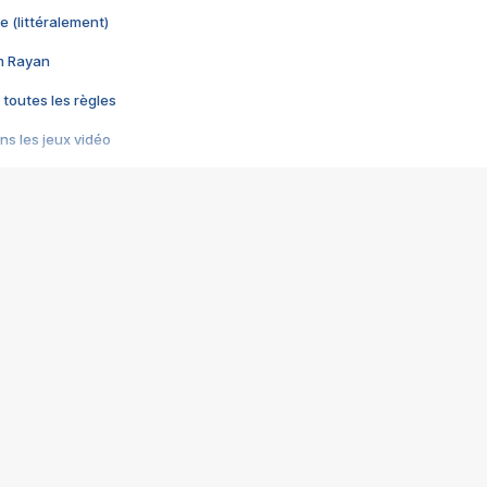
e (littéralement)
im Rayan
 toutes les règles
s les jeux vidéo
us choquant de Rockstar ? - Le scandale BULLY
e plus moche de Steam
du RÊVE tourne au CAUCHEMAR
pendant 8 heures
it… à tort
umiliés par un jeu vidéo
ire - Final Fantasy 8
ti un empire - Age of Empires