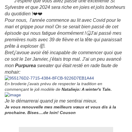
J'espère que vous avez passé une excellente St
Sylvestre et que 2024 sera riche en joies et jolis bonheurs
du quotidien
!❤️❤️
Pour nous, l'année commence au lit avec Covid pour le
mari et grippe pour moi! On se serait bien passé de cet
épisode qui nous fatigue énormément !🤒J'ai passé mes
premières nuits avec 39 de fièvre et la tête qui paraissait
prête à exploser 🤯.
Bref,j'avoue avoir été incapable de commencer quoi que
ce soit le 1er Janvier, j'étais trop mal. J'ai un peu avancé
mon
Purpurea
sweater qui était resté en rade faute de
mohair:
En broderie j'avais prévu de respecter la tradition en
commençant le joli modèle de
Nataliejo: A winter's Tale.
Je le démarrerai quand je me sentirai mieux.
Je vous renouvelle mes meilleurs vœux et vous dis à la
prochaine. Bises....de loin! Couson