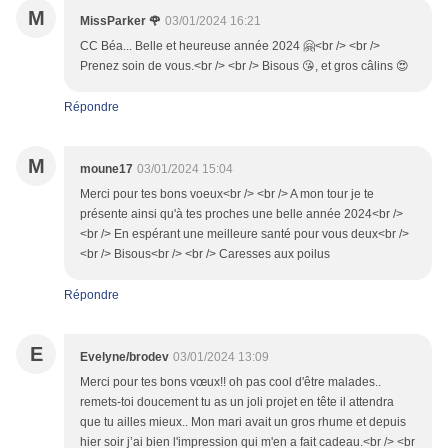
M
MissParker 🌹
03/01/2024 16:21
CC Béa... Belle et heureuse année 2024 🤗<br /> <br />
Prenez soin de vous.<br /> <br /> Bisous 😘, et gros câlins 😍
Répondre
M
moune17
03/01/2024 15:04
Merci pour tes bons voeux<br /> <br /> A mon tour je te
présente ainsi qu'à tes proches une belle année 2024<br />
<br /> En espérant une meilleure santé pour vous deux<br />
<br /> Bisous<br /> <br /> Caresses aux poilus
Répondre
E
Evelyne/brodev
03/01/2024 13:09
Merci pour tes bons vœux!! oh pas cool d'être malades..
remets-toi doucement tu as un joli projet en tête il attendra
que tu ailles mieux.. Mon mari avait un gros rhume et depuis
hier soir j’ai bien l'impression qui m'en a fait cadeau.<br /> <br