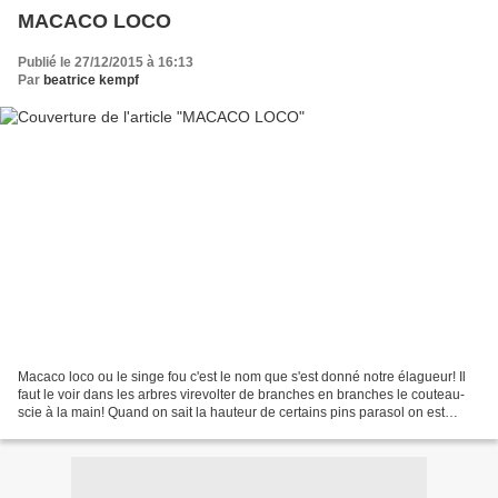
MACACO LOCO
Publié le 27/12/2015 à 16:13
Par
beatrice kempf
Macaco loco ou le singe fou c'est le nom que s'est donné notre élagueur! Il
faut le voir dans les arbres virevolter de branches en branches le couteau-
scie à la main! Quand on sait la hauteur de certains pins parasol on est
impressionné.... Finition des...