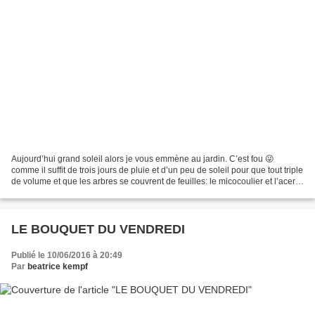
Aujourd’hui grand soleil alors je vous emmène au jardin. C’est fou 😜
comme il suffit de trois jours de pluie et d’un peu de soleil pour que tout triple
de volume et que les arbres se couvrent de feuilles: le micocoulier et l’acer
palmatum se sont brutalement...
LE BOUQUET DU VENDREDI
Publié le 10/06/2016 à 20:49
Par
beatrice kempf