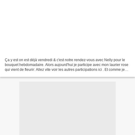
Ça y est on est déjà vendredi & c'est notre rendez-vous avec Nelly pour le
bouquet hebdomadaire. Alors aujourd'hui je participe avec mon laurier rose
qui vient de fleurir: Allez vite voir les autres participations ici . Et comme je
vous le disais j'ai...