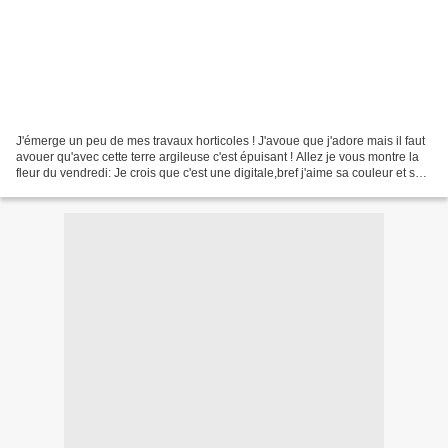
J'émerge un peu de mes travaux horticoles ! J'avoue que j'adore mais il faut
avouer qu'avec cette terre argileuse c'est épuisant ! Allez je vous montre la
fleur du vendredi: Je crois que c'est une digitale,bref j'aime sa couleur et son
aspect moucheté....