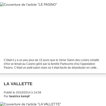
C'était il y a un peu plus de 15 jours que le 2ème Salon des Loisirs créatifs
d'Aix se tenait au Casino géré par la famille Partouche d'où l'appelation
Pasino. C'était un petit salon mais où il était facile de déambuler en cette
heure d'ouverture . J'y...
LA VALLETTE
Publié le 25/10/2014 à 14:58
Par
beatrice kempf