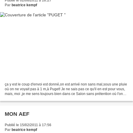
Publié le 02/06/2011 à 16:27
Par
beatrice kempf
ça y est le coup d'envoi est donné,on est arrivé non sans mal,sous une pluie
où on ne voyait pas à 1 m,à Puget! Je ne sais pas ce qu'il en est pour vous,
mais, moi ,je me sens toujours bien dans ce Salon sans prétention où l'on
est toujours accueilli...
MON AEF
Publié le 15/02/2011 à 17:56
Par
beatrice kempf