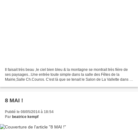
Il faisait très beau ,le ciel bien bleu & la montagne se montrait très fière de
ses paysages...Une entrée toute simple dans la salle des Fêtes de la
Mairie,Salle Ch.Couros. C'est là que se tenait le Salon de La Vallette dans le
Var,un tout petit salon...
8 MAI !
Publié le 08/05/2014 à 18:54
Par
beatrice kempf