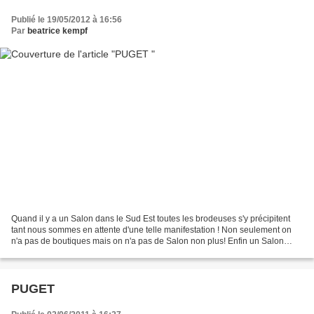
Publié le 19/05/2012 à 16:56
Par
beatrice kempf
Quand il y a un Salon dans le Sud Est toutes les brodeuses s'y précipitent
tant nous sommes en attente d'une telle manifestation ! Non seulement on
n'a pas de boutiques mais on n'a pas de Salon non plus! Enfin un Salon
Idées Créatives est prévu cet automne,croisons...
PUGET