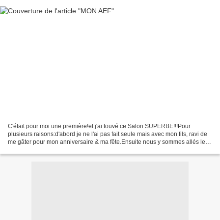
C'était pour moi une première!et j'ai touvé ce Salon SUPERBE!!!Pour
plusieurs raisons:d'abord je ne l'ai pas fait seule mais avec mon fils, ravi de
me gâter pour mon anniversaire & ma fête.Ensuite nous y sommes allés le
dernier jour & la foule était moins...