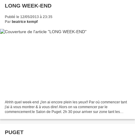
LONG WEEK-END
Publié le 12/05/2013 à 23:35
Par
beatrice kempf
Ahhh quel week-end ,j'en ai encore plein les yeux!! Par où commencer tant
j'ai à vous montrer & à vous dire! Alors on va commencer par le
commencement:le Salon de Puget. 2h 30 pour arriver sur zone tant les
routes étaient encombrées en raison du long...
PUGET