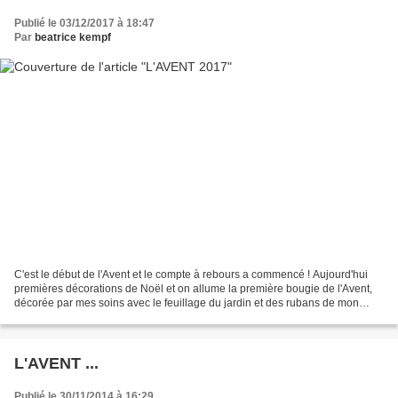
Publié le 03/12/2017 à 18:47
Par
beatrice kempf
C'est le début de l'Avent et le compte à rebours a commencé ! Aujourd'hui
premières décorations de Noël et on allume la première bougie de l'Avent,
décorée par mes soins avec le feuillage du jardin et des rubans de mon
stock! Chaque année j'essaie de...
L'AVENT ...
Publié le 30/11/2014 à 16:29