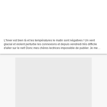
L'hiver est bien là et les températures le matin sont négatives ! Un vent
glacial et violent perturbe les connexions et depuis vendredi très difficile
d'aller sur le net! Donc mes chères lectrices impossible de publier. Je me
rattrape aujourd'hui. D'abord...