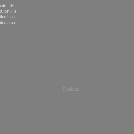
notre rdv
urd'hui je
floraison
 des arbre
Publicité