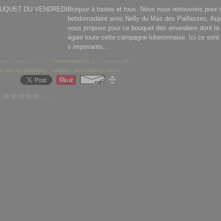
Bonjour à toutes et tous. Nous nous retrouvons pour 
hebdomadaire avec Nelly du Mas des Paillasses. Aujo
vous propose pour ce bouquet des amandiers dont la 
égaie toute cette campagne luberonnaise. Ici ce sont
s imposants...
eatrice kempf à 11:14 -
Commentaires [
…
]
- Permalien [
#
]
le mas des paillasses
,
violettes
,
Amandiers en fleurs
 ?
0 vote