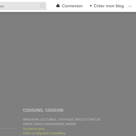
Connexion
+
Créer mon blog
COUSONS, COUSON!
BRODERIE,LECTURES, VOYAGES,TRICOT,POINT DE
CROIX,CRAZY,HARDANGER,JARDIN
Accueil du blog
Créer un blog avec CanalBlog