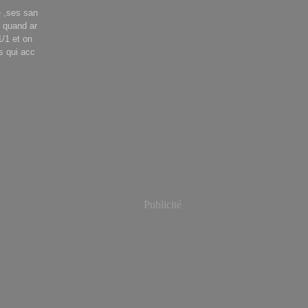
e ,ses san
c quand ar
1/1 et on
ns qui acc
Publicité