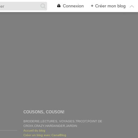
Connexion
+
Créer mon blog
COUSONS, COUSON!
BRODERIE,LECTURES, VOYAGES,TRICOT,POINT DE
CROIX,CRAZY,HARDANGER,JARDIN
Accueil du blog
Créer un blog avec CanalBlog