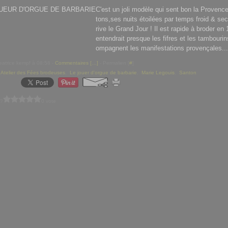
C'est un joli modèle qui sent bon la Provenc
tons,ses nuits étoilées par temps froid & se
rive le Grand Jour ! Il est rapide à broder en 
entendrait presque les fifres et les tambouri
ompagnent les manifestations provençales...
eatrice kempf à 08:58 -
Commentaires [
…
]
- Permalien [
#
]
,
Atelier des Fées brodeuses
,
Le jouer d'orgue de barbarie
,
Marie Legouis
,
Santon
 ?
0 vote