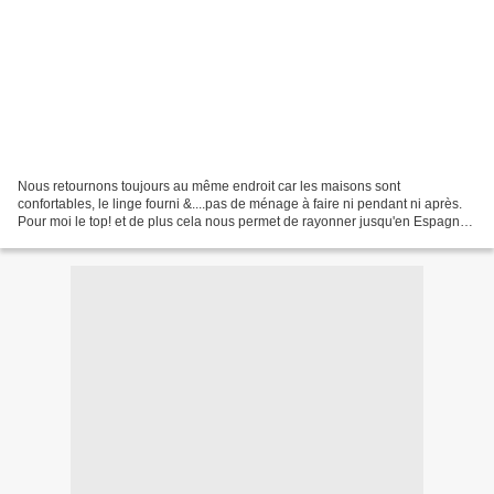
Nous retournons toujours au même endroit car les maisons sont
confortables, le linge fourni &....pas de ménage à faire ni pendant ni après.
Pour moi le top! et de plus cela nous permet de rayonner jusqu'en Espagne
quand le temps est beau. cette fois on...