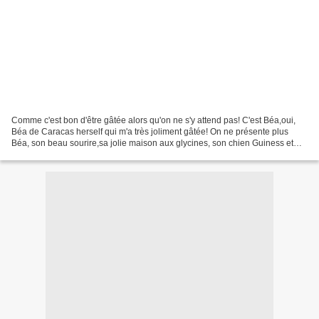
Comme c'est bon d'être gâtée alors qu'on ne s'y attend pas! C'est Béa,oui,
Béa de Caracas herself qui m'a très joliment gâtée! On ne présente plus
Béa, son beau sourire,sa jolie maison aux glycines, son chien Guiness et
bien sûr ses ouvrages raffinés...