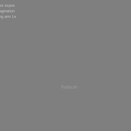
 les expos
agination
ong arm Le
Publicité