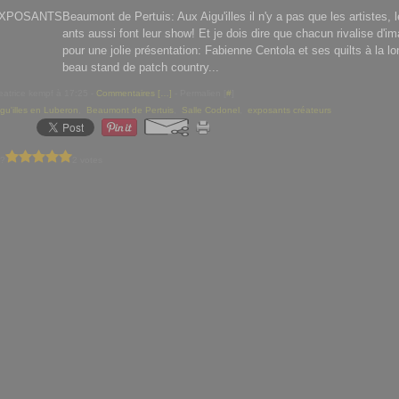
Beaumont de Pertuis: Aux Aigu'illes il n'y a pas que les artistes,
ants aussi font leur show! Et je dois dire que chacun rivalise d'im
pour une jolie présentation: Fabienne Centola et ses quilts à la l
beau stand de patch country...
eatrice kempf à 17:25 -
Commentaires [
…
]
- Permalien [
#
]
gu'illes en Luberon
,
Beaumont de Pertuis
,
Salle Codonel
,
exposants créateurs
 ?
2 votes