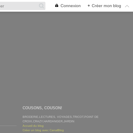
Connexion
+
Créer mon blog
COUSONS, COUSON!
BRODERIE,LECTURES, VOYAGES,TRICOT,POINT DE
CROIX,CRAZY,HARDANGER,JARDIN
Accueil du blog
Créer un blog avec CanalBlog