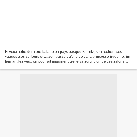
Et voici notre dernière balade en pays basque:Biarritz, son rocher , ses
vagues ,ses surfeurs et .....son passé qu'elle doit à la princesse Eugénie. En
fermant les yeux on pourrait imaginer qu'elle va sortir d'un de ces salons
"bonbonnières" , restés...