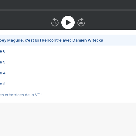
bey Maguire, c'est lui ! Rencontre avec Damien Witecka
e 6
e 5
e 4
e 3
s créatrices de la VF !
e 2
e 1
e Mektoub My Love arrive enfin ! Rencontre avec Shaïn Boumedine et Sal