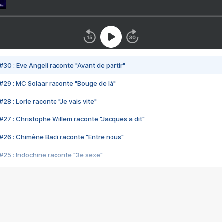
#30 : Eve Angeli raconte "Avant de partir"
#29 : MC Solaar raconte "Bouge de là"
28 : Lorie raconte "Je vais vite"
#27 : Christophe Willem raconte "Jacques a dit"
#26 : Chimène Badi raconte "Entre nous"
#25 : Indochine raconte "3e sexe"
#24 : Zaho raconte "C'est chelou"
#23 : Patrick Bruel raconte "Au café des délices"
#22 : Kyo raconte "Le chemin"