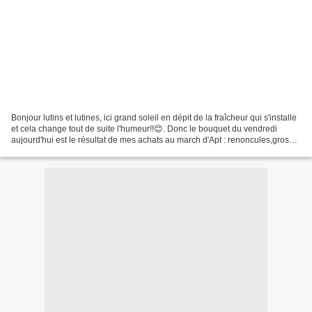
Bonjour lutins et lutines, ici grand soleil en dépit de la fraîcheur qui s'installe
et cela change tout de suite l'humeur!!😊. Donc le bouquet du vendredi
aujourd'hui est le résultat de mes achats au march d'Apt : renoncules,grosse
tête d'hortensia et...