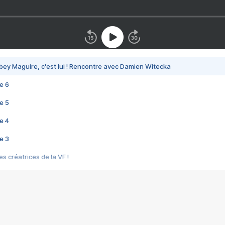
bey Maguire, c'est lui ! Rencontre avec Damien Witecka
e 6
e 5
e 4
e 3
s créatrices de la VF !
e 2
e 1
e Mektoub My Love arrive enfin ! Rencontre avec Shaïn Boumedine et Sal