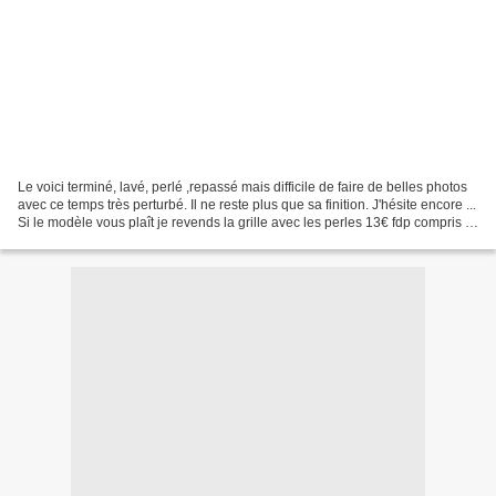
Le voici terminé, lavé, perlé ,repassé mais difficile de faire de belles photos
avec ce temps très perturbé. Il ne reste plus que sa finition. J'hésite encore ...
Si le modèle vous plaît je revends la grille avec les perles 13€ fdp compris .
VENDUE Bonne...