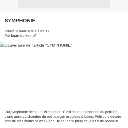
SYMPHONIE
Publié le 04/07/2011 à 09:17
Par
beatrice kempf
Oui,symphonie de bleus: et de taupe: C'est pour la naissance du petit-fils
d'une amie.La chambre du petit garçon est bleue & beige: Petit ours décoré
sorti de mes mains ce week-end. Je souhaite plein de joies & de bonheur à
ce petit être qui s'ouvre à...