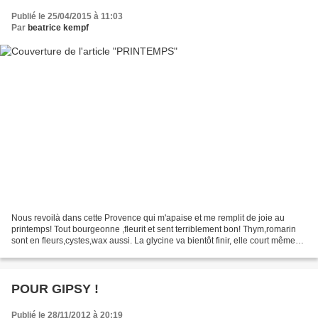
Publié le 25/04/2015 à 11:03
Par
beatrice kempf
Nous revoilà dans cette Provence qui m'apaise et me remplit de joie au
printemps! Tout bourgeonne ,fleurit et sent terriblement bon! Thym,romarin
sont en fleurs,cystes,wax aussi. La glycine va bientôt finir, elle court même
sur l'étendoir à linge! J'ai...
POUR GIPSY !
Publié le 28/11/2012 à 20:19