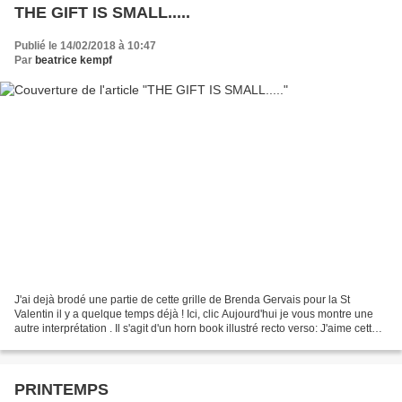
THE GIFT IS SMALL.....
Publié le 14/02/2018 à 10:47
Par
beatrice kempf
J'ai dejà brodé une partie de cette grille de Brenda Gervais pour la St
Valentin il y a quelque temps déjà ! Ici, clic Aujourd'hui je vous montre une
autre interprétation . Il s'agit d'un horn book illustré recto verso: J'aime cette
phrase qui traduit...
PRINTEMPS