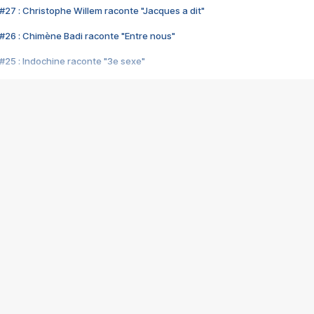
#27 : Christophe Willem raconte "Jacques a dit"
#26 : Chimène Badi raconte "Entre nous"
#25 : Indochine raconte "3e sexe"
#24 : Zaho raconte "C'est chelou"
#23 : Patrick Bruel raconte "Au café des délices"
#22 : Kyo raconte "Le chemin"
#21 : Nolwenn Leroy raconte "Cassé"
#20 : Patrick Hernandez raconte "Born to be alive"
#19 : Lorie raconte "Près de moi"
#18 : Michael Jones raconte "A nos actes manqués" (avec Jean-Jacque
#17 : Khaled raconte "Aïcha"
#16 : Corneille raconte "Parce qu'on vient de loin"
#15 : Indochine raconte "L'aventurier"