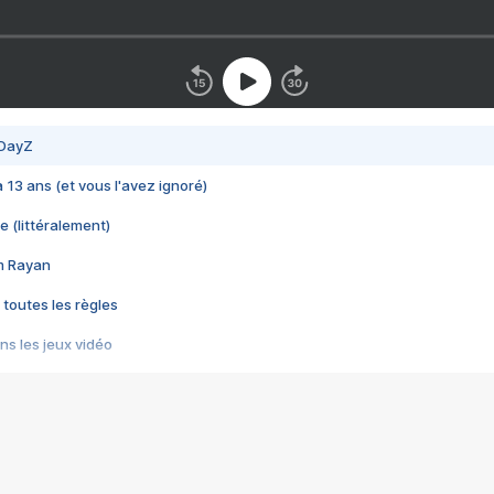
 DayZ
 a 13 ans (et vous l'avez ignoré)
e (littéralement)
im Rayan
 toutes les règles
s les jeux vidéo
us choquant de Rockstar ? - Le scandale BULLY
e plus moche de Steam
du RÊVE tourne au CAUCHEMAR