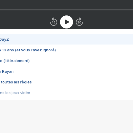
 DayZ
 a 13 ans (et vous l'avez ignoré)
e (littéralement)
im Rayan
 toutes les règles
s les jeux vidéo
us choquant de Rockstar ? - Le scandale BULLY
e plus moche de Steam
du RÊVE tourne au CAUCHEMAR