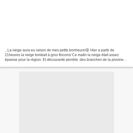
...La neige aura eu raison de mes petits bonheurs!😡 Hier a partir de
21heures la neige tombait à gros flocons! Ce matin la neige était assez
épaisse pour la région: Et découverte penible :des branches de la pivoine
avaient casse sous le poids de la neige...