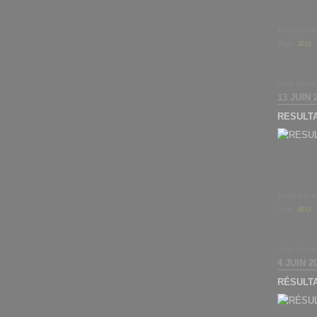
Posté par b
Tags:
JEU
,
Vous aimez
13 JUIN 
RESULTA
Posté par b
Tags:
JEU
,
Vous aimez
4 JUIN 2
RÉSULT