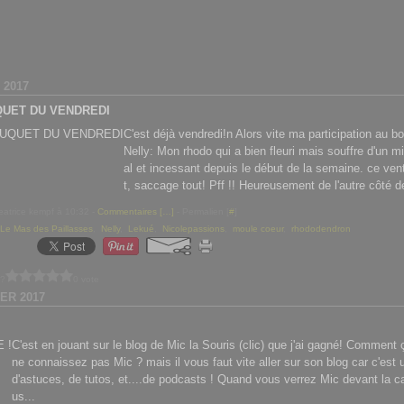
 2017
QUET DU VENDREDI
C'est déjà vendredi!n Alors vite ma participation au b
Nelly: Mon rhodo qui a bien fleuri mais souffre d'un mi
al et incessant depuis le début de la semaine. ce vent
t, saccage tout! Pff !! Heureusement de l'autre côté de
eatrice kempf à 10:32 -
Commentaires [
…
]
- Permalien [
#
]
Le Mas des Paillasses
,
Nelly
,
Lekué
,
Nicolepassions
,
moule coeur
,
rhododendron
 ?
0 vote
IER 2017
C'est en jouant sur le blog de Mic la Souris (clic) que j'ai gagné! Comment
ne connaissez pas Mic ? mais il vous faut vite aller sur son blog car c'est
d'astuces, de tutos, et....de podcasts ! Quand vous verrez Mic devant la 
us...