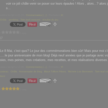
voir ce joli châle venir se poser sur leurs épaules ! Alors , alors...? alors j
s...
eatrice kempf à 21:18 -
Commentaires [
…
]
- Permalien [
#
]
Châle
,
anniblog
,
Twin leaf crescent
,
résultat du jeu
 ?
0 vote
17
Le 8 Mai, c'est quoi? Le jour des commémorations bien sûr! Mais pour moi c'
.....le jour anniversaire de mon blog! Déjà neuf années que je partage avec v
oies, mes peines, mes créations, mes recettes, et mes réalisations diverses. 
eatrice kempf à 13:46 -
Commentaires [
…
]
- Permalien [
#
]
cadeau
,
Châle
,
Anniversaire de blog
,
Black Trillium Fibers
,
Michele Lee Bernstein
,
Twin leaf c
dient
 ?
1 vote