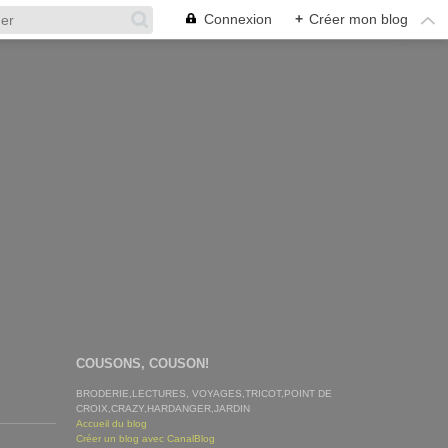
Connexion
+
Créer mon blog
COUSONS, COUSON!
BRODERIE,LECTURES, VOYAGES,TRICOT,POINT DE
CROIX,CRAZY,HARDANGER,JARDIN
Accueil du blog
Créer un blog avec CanalBlog