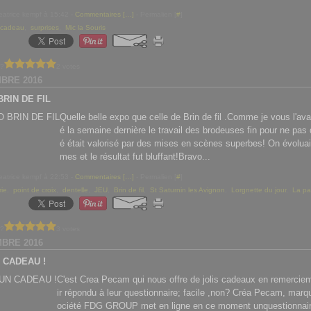
eatrice kempf à 15:42 -
Commentaires [
…
]
- Permalien [
#
]
cadeau
,
surprises
,
Mic la Souris
 ?
2 votes
BRE 2016
BRIN DE FIL
Quelle belle expo que celle de Brin de fil .Comme je vous l'av
é la semaine dernière le travail des brodeuses fin pour ne pas d
é était valorisé par des mises en scènes superbes! On évoluai
mes et le résultat fut bluffant!Bravo...
eatrice kempf à 22:53 -
Commentaires [
…
]
- Permalien [
#
]
rie
,
point de croix
,
dentelle
,
JEU
,
Brin de fil
,
St Saturnin les Avignon
,
Lorgnette du jour
,
La pa
 ?
3 votes
BRE 2016
N CADEAU !
C'est Crea Pecam qui nous offre de jolis cadeaux en remercie
ir répondu à leur questionnaire; facile ,non? Créa Pecam, marq
ociété FDG GROUP met en ligne en ce moment unquestionnair