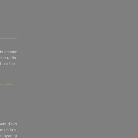
ais annonc
ire raffin
t par thè
stourelle
ment d'avo
ue de la s
e ayant p