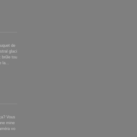
ouquet de
stral glaci
 brûle tou
 la...
 ça? Vous
 une mine
caméra vo