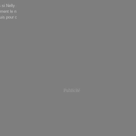
 si Nelly
ement le n
uis pour c
Publicité