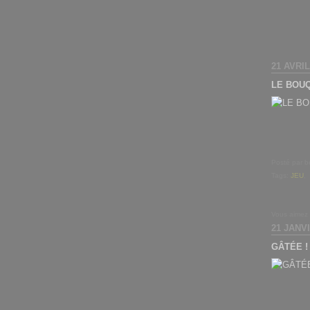
21 AVRIL
LE BOU
Posté par b
Tags:
JEU
,
Vous aimez
21 JANV
GÂTÉE !