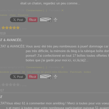
était un chaton, regardez un peu comme...
eatrice kempf à 13:09 -
Commentaires [
…
]
- Permalien [
#
]
nature
,
chats
,
Provence
 ?
1 vote
2018
T & AVANCÉE.
Vous avez été très peu nombreuses à jouer! dommage car c
pas très difficile, la mémoire du blog à la rubrique boîte don
ponse!! J'ai confectionné en tout 17 boîtes toutes offertes
boites que j'ai gardé pour moi:ici, ici,là,là(2...
eatrice kempf à 14:05 -
Commentaires [
…
]
- Permalien [
#
]
broderie au ruban
,
kit
,
Les pétales de grand mère Albertine
,
Patchnath
,
boites
 ?
0 vote
017
AT
Vous étiez 61 à commenter mon anniblog ! Merci à toutes pour vos voeux
s et merci à toutes pour votre nombreuse participation puisque 51 avaien