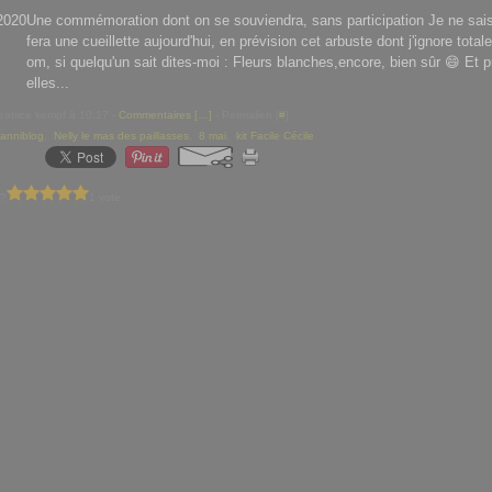
Une commémoration dont on se souviendra, sans participation Je ne sais
fera une cueillette aujourd'hui, en prévision cet arbuste dont j'ignore total
om, si quelqu'un sait dites-moi : Fleurs blanches,encore, bien sûr 😄 Et p
elles...
eatrice kempf à 10:17 -
Commentaires [
…
]
- Permalien [
#
]
anniblog
,
Nelly le mas des paillasses
,
8 mai
,
kit Facile Cécile
 ?
1 vote