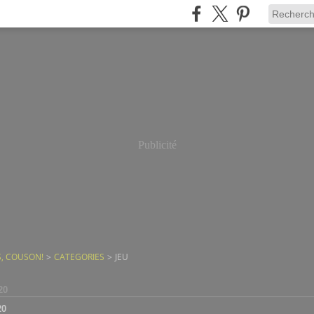
Publicité
, COUSON!
>
CATEGORIES
>
JEU
20
20