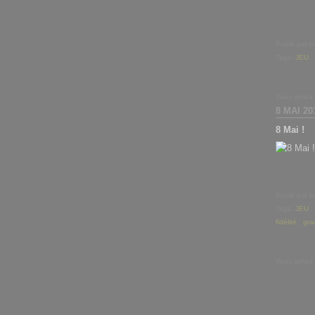
Posté par b
Tags:
JEU
,
Vous aimez
8 MAI 20
8 Mai !
Posté par b
Tags:
JEU
,
fidélité
,
gra
Vous aimez