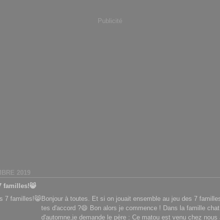
Publicité
BRE 2019
 familles!😸
Bonjour à toutes. Et si on jouait ensemble au jeu des 7 famill
tes d'accord ?😄 Bon alors je commence ! Dans la famille chat
d'automne,je demande le père : Ce matou est venu chez nous al