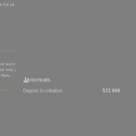
e n'ai pa
est aussi
ous mes j
Alors...
VISITEURS
Depuis la création
531 666
rescent
,