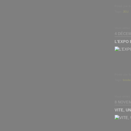
Posté par b
Tags:
JEU
,
Vous aimez
4 DÉCEM
L'EXPO 
Posté par b
Tags:
brode
Vous aimez
8 NOVEM
VITE, U