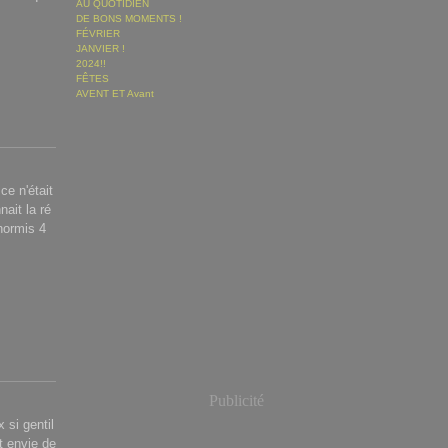
AU QUOTIDIEN
DE BONS MOMENTS !
FÉVRIER
JANVIER !
2024!!
FÊTES
AVENT ET Avant
e n'était
nait la ré
 hormis 4
Publicité
 si gentil
t envie de