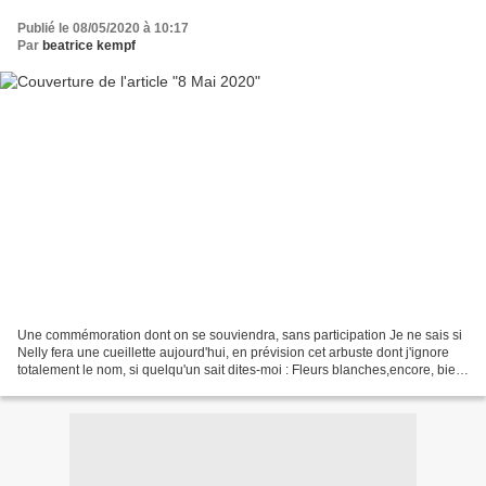
Publié le 08/05/2020 à 10:17
Par
beatrice kempf
Une commémoration dont on se souviendra, sans participation Je ne sais si
Nelly fera une cueillette aujourd'hui, en prévision cet arbuste dont j'ignore
totalement le nom, si quelqu'un sait dites-moi : Fleurs blanches,encore, bien
sûr 😄 Et puis pour celles...