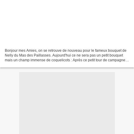
Bonjour mes Amies, on se retrouve de nouveau pour le fameux bouquet de
Nelly du Mas des Paillasses. Aujourd'hui ce ne sera pas un petit bouquet
mais un champ immense de coquelicots : Après ce petit tour de campagne
que diriez-vous d'un petit tour de jardin?...